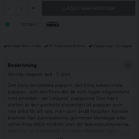
LÄGG I VARUKORGEN
-
+
E0258-1
Endast 59kr i frakt
Fri frakt över 800 kr
Öppet köp i 30 dagar
Beskrivning
Worlds okayest dad - T-shirt.
Det finns fantastiska pappor, det finns katastrofala
pappor… och sen finns det de som ligger någonstans
mitt emellan – de "okayest" papporna! Den här t-
shirten är den perfekta presenten till pappan som
inte alltid får allt rätt, men som ändå försöker. Kanske
bränner han pannkakorna, glömmer skoldagar eller
sätter ihop IKEA-möbler utan att läsa instruktionerna,
men han är fortfarande en hjälte i familjens ögon.