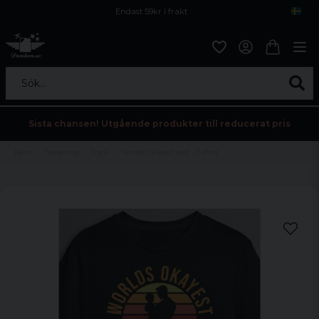
Endast 59kr i frakt
Fri frakt över 800 kr
Öppet köp i 30 dagar
Sök...
Sista chansen! Utgående produkter till reducerat pris
Hem
Sortering
Tryck
Worlds okayest dad - T-shirt