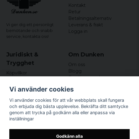
Kontakt
Retur
Betalningsalternativ
Leverans & frakt
Vi ger dig ett personligt
bemötande och snabb
Logga in
service,
kontakta oss!
Juridiskt &
Om Dunken
Trygghet
Om oss
Blogg
Köpvillkor
Omdömen och
Integritetspolicy (GDPR)
recensioner
Om cookies
Vi använder cookies
Nyhetsbrev
Kundklubb
Vi använder cookies för att vår webbplats skall fungera
och erbjuda dig bästa upplevelse. Bekräfta ditt samtycke
Företagsuppgifter
genom att trycka på godkänn alla eller anpassa via
Odd Sailor AB
inställningar
Hamnplan 8, 29495
Sölvesborg
Org.nr: 559168-3791
Godkänn alla