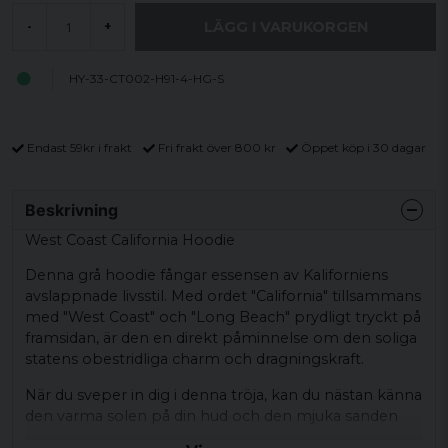
LÄGG I VARUKORGEN
-
+
HY-33-CT002-H91-4-HG-S
Endast 59kr i frakt
Fri frakt över 800 kr
Öppet köp i 30 dagar
Beskrivning
West Coast California Hoodie
Denna grå hoodie fångar essensen av Kaliforniens
avslappnade livsstil. Med ordet "California" tillsammans
med "West Coast" och "Long Beach" prydligt tryckt på
framsidan, är den en direkt påminnelse om den soliga
statens obestridliga charm och dragningskraft.
När du sveper in dig i denna tröja, kan du nästan känna
den varma solen på din hud och den mjuka sanden
mellan dina tår. Hoodien är en idealisk följeslagare för