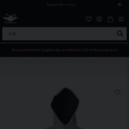
Endast 59kr i frakt
Fri frakt över 800 kr
Öppet köp i 30 dagar
Sök...
Sista chansen! Utgående produkter till reducerat pris
Hem
Herrkläder
Hoodies
West Coast California Hoodie