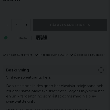
LÄGG I VARUKORGEN
-
+
TB6257
Endast 59kr i frakt
Fri frakt över 800 kr
Öppet köp i 30 dagar
Beskrivning
Vintage sweatpants herr.
Den traditionella designen har elastiskt midjeband och
muddar samt praktiska sidofickor. Joggersbyxorna har
en unik färgsättning som åstadkoms med hjälp av
syra-tvättteknik.