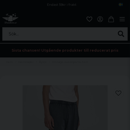
Endast 59kr i frakt
Fri frakt över 800 kr
Öppet köp i 30 dagar
Sök...
Sista chansen! Utgående produkter till reducerat pris
Hem
Herrkläder
Byxor
Vintage sweatpants herr