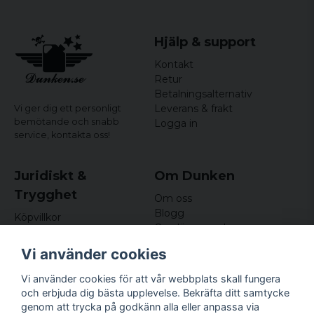
Hjälp & support
Kontakt
Retur
Betalningsalternativ
Leverans & frakt
Vi ger dig ett personligt
bemötande och snabb
Logga in
service,
kontakta oss!
Juridiskt &
Om Dunken
Trygghet
Om oss
Blogg
Köpvillkor
Omdömen och
Integritetspolicy (GDPR)
recensioner
Om cookies
Vi använder cookies
Nyhetsbrev
Kundklubb
Vi använder cookies för att vår webbplats skall fungera
och erbjuda dig bästa upplevelse. Bekräfta ditt samtycke
Företagsuppgifter
genom att trycka på godkänn alla eller anpassa via