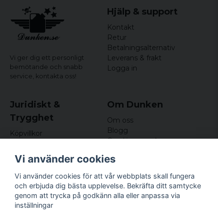
Hjälp & support
Kontakt
Retur
Betalningsalternativ
Leverans & frakt
Vi ger dig ett personligt
bemötande och snabb
Logga in
service,
kontakta oss!
Juridiskt &
Om Dunken
Trygghet
Om oss
Blogg
Köpvillkor
Omdömen och
Integritetspolicy (GDPR)
recensioner
Om cookies
Vi använder cookies
Nyhetsbrev
Kundklubb
Vi använder cookies för att vår webbplats skall fungera
och erbjuda dig bästa upplevelse. Bekräfta ditt samtycke
Företagsuppgifter
genom att trycka på godkänn alla eller anpassa via
Odd Sailor AB
inställningar
Hamnplan 8, 29495