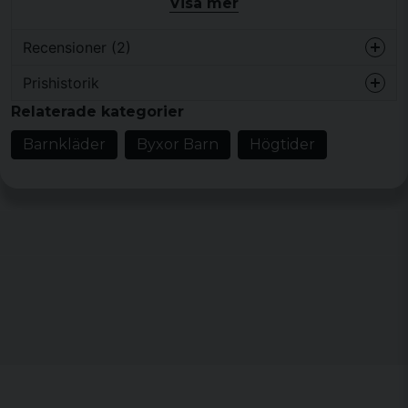
Visa mer
Design/stil: US Ranger byxa woodland
Kategori: Barnkläder > Byxor Barn
Recensioner (2)
Material: tyg: 80% polyester och 20% bomull
Storlekar: 122/128, 134/140, 146/152, 158/164,
Prishistorik
för 3 år sedan
170/176
Relaterade kategorier
Färger: woodland
Lars
Barnkläder
Byxor Barn
Högtider
för 4 år sedan
Vem passar produkten för?
De passar dig som vill
köpa US Ranger byxa woodland - Barn till ett barn
och söker ett plagg som fungerar i vardagen.