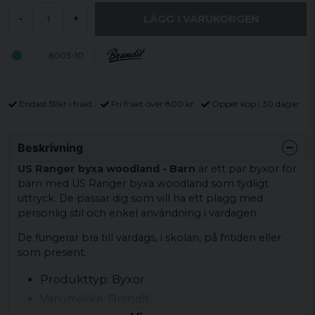
LÄGG I VARUKORGEN
-
+
6003-10
Endast 59kr i frakt
Fri frakt över 800 kr
Öppet köp i 30 dagar
Beskrivning
US Ranger byxa woodland - Barn
är ett par byxor för
barn med US Ranger byxa woodland som tydligt
uttryck. De passar dig som vill ha ett plagg med
personlig stil och enkel användning i vardagen.
De fungerar bra till vardags, i skolan, på fritiden eller
som present.
Produkttyp: Byxor
Varumärke: Brandit