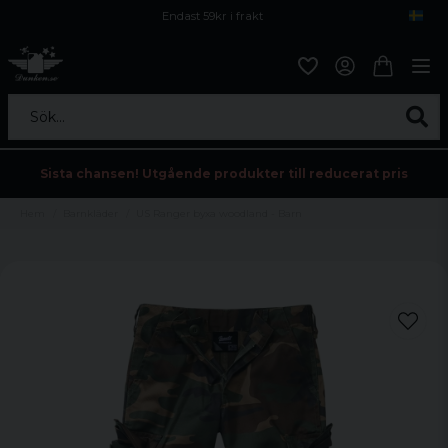
Endast 59kr i frakt
Fri frakt över 800 kr
Öppet köp i 30 dagar
Sök...
Sista chansen! Utgående produkter till reducerat pris
Hem
Barnkläder
US Ranger byxa woodland - Barn