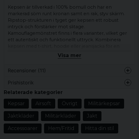
Kepsen är tillverkad i 100% bomull och har en
markerad söm runt kronan samt en rak, styv skärm.
Ripstop-strukturen i tyget ger kepsen ett robust
intryck och förstärker mot slitage.
Kamouflagemönstret finns i flera varianter, vilket ger
ett autentiskt och funktionellt uttryck. Kombinera
kepsen med t-shirt, hoodie eller jeansjacka för en
avslappnad och tydlig detalj i din outfit.
Visa mer
Passar både till vardag och utomhusaktiviteter.
Recensioner (11)
Produkttyp:
Fältkeps
Prishistorik
Design/detaljer:
Kamouflagemönster,
Roger
markerad söm runt kronan, rak och styv
Relaterade kategorier
för 1 år sedan
skärm, ripstop-rutor i tyget
Kepsar
Airsoft
Övrigt
Militärkepsar
Kenth
Mönster/motiv: kamouflagemönster
för 2 år sedan
Jaktkläder
Militärkläder
Jakt
Stil/känsla:
Militär, funktionell
Det finns ingen chans att det var en xxl
aldrig mer dunken
Färg:
HDT-camo FG, HDT-camo LE, HDT-
Accessoarer
Hem/Fritid
Hitta din stil
camo, AT digital, Operation camo
Madeleine