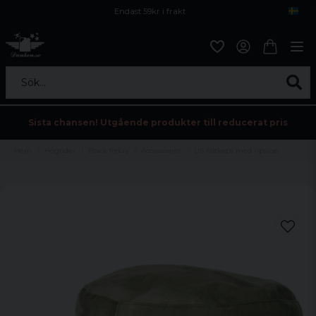
Endast 59kr i frakt
Fri frakt över 800 kr
Öppet köp i 30 dagar
Sök...
Sista chansen! Utgående produkter till reducerat pris
Hem
Högtider
Black friday
Accessoarer
US fältkeps med ripstop