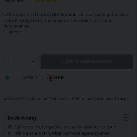
US fältkeps med ripstop i 100% bomull och kamouflagemönster.
Robust design med markerad söm, rak skärm och flera
färgvarianter.
Läs mer
LÄGG I VARUKORGEN
-
+
10253E-S
Endast 59kr i frakt
Fri frakt över 800 kr
Öppet köp i 30 dagar
Beskrivning
US fältkeps med ripstop är en klassisk keps med
militär känsla och tydligt kamouflagemönster.