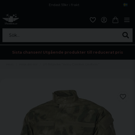
Endast 59kr i frakt
Fri frakt över 800 kr
Öppet köp i 30 dagar
Sök...
Sista chansen! Utgående produkter till reducerat pris
Hem
Hitta din stil
US fältjacka "Army Combat Uniform"