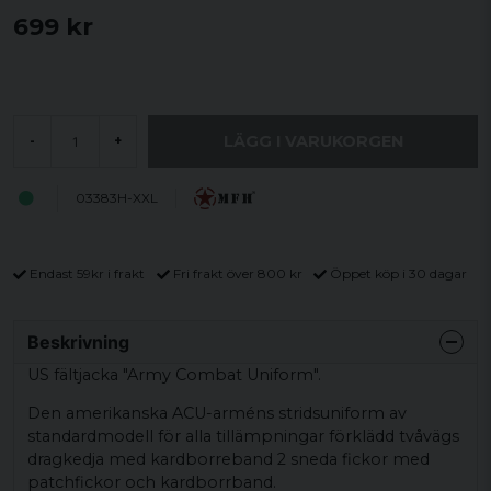
699 kr
LÄGG I VARUKORGEN
-
+
03383H-XXL
Endast 59kr i frakt
Fri frakt över 800 kr
Öppet köp i 30 dagar
Beskrivning
US fältjacka "Army Combat Uniform".
Den amerikanska ACU-arméns stridsuniform av
standardmodell för alla tillämpningar förklädd tvåvägs
dragkedja med kardborreband 2 sneda fickor med
patchfickor och kardborrband.