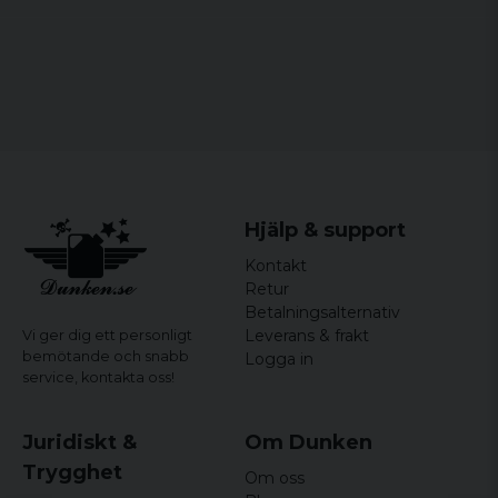
2 påsydda ärmarfickor med påse och
kardborreband, påsydda slingpaneler
2 fickor för armbågsskydd med
kardborreband
Ståkrage med kardborre för justering av
bredd
2 baksömmar för ökad rörelsefrihet
3 kardborreband på brösthöjd
Hjälp & support
Kardborreband vid ärmslutet för justering av
Kontakt
bredd
Retur
Material: 100% bomull
Betalningsalternativ
Leverans & frakt
Vi ger dig ett personligt
bemötande och snabb
Logga in
service,
kontakta oss!
Juridiskt &
Om Dunken
Trygghet
Om oss