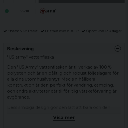
33211B
Endast 59kr i frakt
Fri frakt över 800 kr
Öppet köp i 30 dagar
Beskrivning
"US army" vattenflaska
Den "US Army" vattenflaskan är tillverkad av 100 %
polyeten och är en pålitlig och robust följeslagare för
alla dina utomhusäventyr. Med sin hållbara
konstruktion är den perfekt för vandring, camping,
och andra aktiviteter där tillförlitlig vätskeförvaring är
avgörande.
Dess smidiga design gör den lätt att bära och den
passar perfekt i din ryggsäck eller sidoficka. Den är
Visa mer
även lätt att rengöra och kan användas om och om
igen utan att tappa sin kvalitet. Denna vattenflaska är