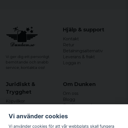
Hjälp & support
Kontakt
Retur
Betalningsalternativ
Leverans & frakt
Vi ger dig ett personligt
bemötande och snabb
Logga in
service,
kontakta oss!
Juridiskt &
Om Dunken
Trygghet
Om oss
Blogg
Köpvillkor
Omdömen och
Integritetspolicy (GDPR)
recensioner
Om cookies
Vi använder cookies
Nyhetsbrev
Kundklubb
Vi använder cookies för att vår webbplats skall fungera