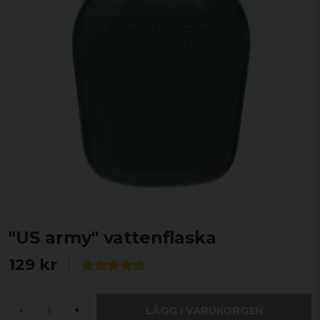
"US army" vattenflaska
129 kr
LÄGG I VARUKORGEN
-
+