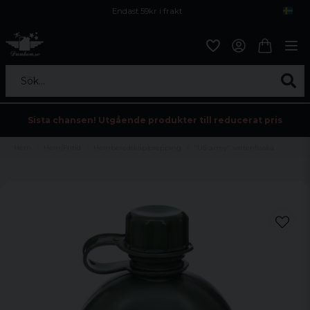
Endast 59kr i frakt
Fri frakt över 800 kr
Öppet köp i 30 dagar
Sök...
Sista chansen! Utgående produkter till reducerat pris
Hem
Hem/Fritid
Hemberedskap/prepping
"US army" vattenflaska