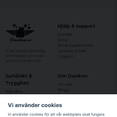
Förpackningsstorlek: ca. 12,5 x 9,5 x 4 cm
Hjälp & support
Kontakt
Retur
Betalningsalternativ
Leverans & frakt
Vi ger dig ett personligt
bemötande och snabb
Logga in
service,
kontakta oss!
Juridiskt &
Om Dunken
Trygghet
Om oss
Blogg
Köpvillkor
Omdömen och
Integritetspolicy (GDPR)
recensioner
Om cookies
Vi använder cookies
Nyhetsbrev
Kundklubb
Vi använder cookies för att vår webbplats skall fungera