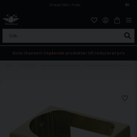
Endast 59kr i frakt
Fri frakt över 800 kr
Öppet köp i 30 dagar
Sök...
Sista chansen! Utgående produkter till reducerat pris
Hem
Hem/Fritid
Hemberedskap/prepping
Uppvikbart fälkök för kok kärl