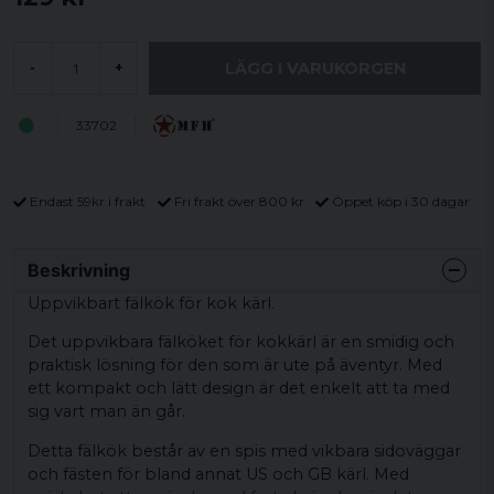
LÄGG I VARUKORGEN
-
+
33702
Endast 59kr i frakt
Fri frakt över 800 kr
Öppet köp i 30 dagar
Beskrivning
Uppvikbart fälkök för kok kärl.
Det uppvikbara fälköket för kokkärl är en smidig och
praktisk lösning för den som är ute på äventyr. Med
ett kompakt och lätt design är det enkelt att ta med
sig vart man än går.
Detta fälkök består av en spis med vikbara sidoväggar
och fästen för bland annat US och GB kärl. Med