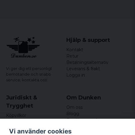
Material:
100% bomull
Storlekar:
S, M, L, XL, XXL
Hjälp & support
Kontakt
Retur
Betalningsalternativ
Leverans & frakt
Vi ger dig ett personligt
bemötande och snabb
Logga in
service,
kontakta oss!
Juridiskt &
Om Dunken
Trygghet
Om oss
Blogg
Köpvillkor
Omdömen och
Integritetspolicy (GDPR)
recensioner
Om cookies
Vi använder cookies
Nyhetsbrev