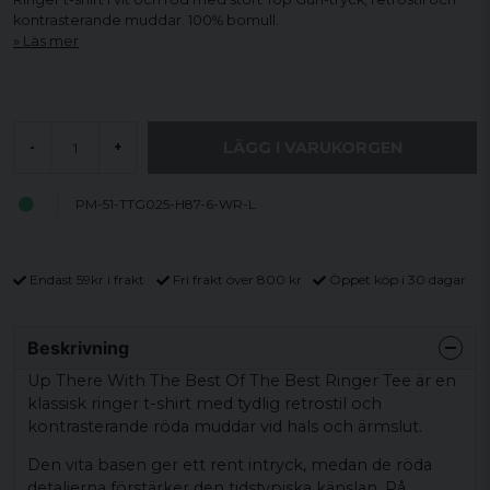
kontrasterande muddar. 100% bomull.
Läs mer
LÄGG I VARUKORGEN
-
+
PM-51-TTG025-H87-6-WR-L
Endast 59kr i frakt
Fri frakt över 800 kr
Öppet köp i 30 dagar
Beskrivning
Up There With The Best Of The Best Ringer Tee är en
klassisk ringer t-shirt med tydlig retrostil och
kontrasterande röda muddar vid hals och ärmslut.
Den vita basen ger ett rent intryck, medan de röda
detaljerna förstärker den tidstypiska känslan. På