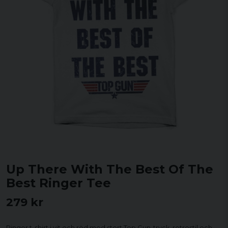
Up There With The Best Of The
Best Ringer Tee
279 kr
Ringer t-shirt i vit och röd med stort Top Gun-tryck, retrostil och