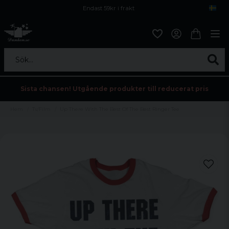
Endast 59kr i frakt
Fri frakt över 800 kr
Öppet köp i 30 dagar
Sök...
Sista chansen! Utgående produkter till reducerat pris
Hem
Tv/Film
Up There With The Best Of The Best Ringer Tee