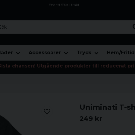
Endast 59kr i frakt
Fri frakt över 800 kr
Öppet köp i 30 dagar
...
läder
Accessoarer
Tryck
Hem/Fritid
Sista chansen! Utgående produkter till reducerat pri
Uniminati T-sh
249 kr