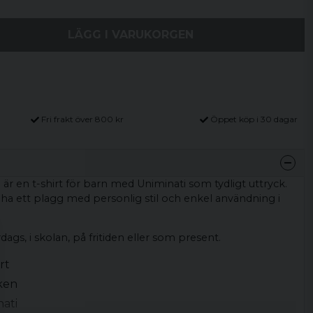
LÄGG I VARUKORGEN
Fri frakt över 800 kr
Öppet köp i 30 dagar
n
är en t-shirt för barn med Uniminati som tydligt uttryck.
 ha ett plagg med personlig stil och enkel användning i
rdags, i skolan, på fritiden eller som present.
rt
ken
nati