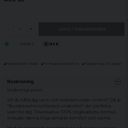
LÄGG I VARUKORGEN
-
+
11293B-5
Endast 59kr i frakt
Fri frakt över 800 kr
Öppet köp i 30 dagar
Beskrivning
Undertröja plush.
Vill du hålla dig varm och bekväm under vintern? Då är
"Bundeswehrs turtleneck undershirt" det perfekta
valet för dig. Tillverkad av 100% högkvalitativ bomull,
erbjuder denna tröja utmärkt komfort och värme.