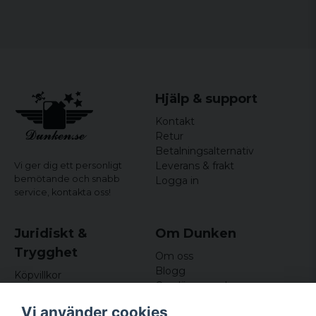
Hjälp & support
Kontakt
Retur
Betalningsalternativ
Leverans & frakt
Vi ger dig ett personligt
bemötande och snabb
Logga in
service,
kontakta oss!
Juridiskt &
Om Dunken
Trygghet
Om oss
Blogg
Köpvillkor
Omdömen och
Integritetspolicy (GDPR)
recensioner
Om cookies
Vi använder cookies
Nyhetsbrev