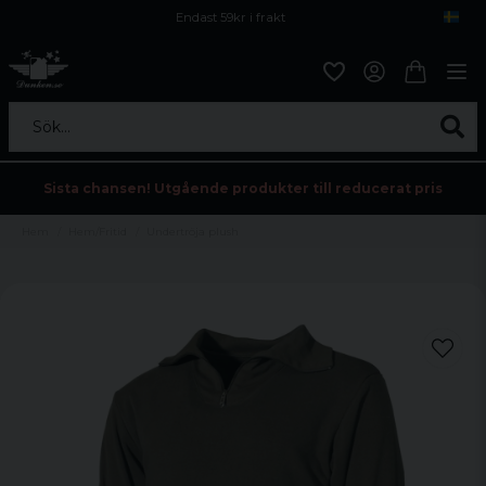
Endast 59kr i frakt
Fri frakt över 800 kr
Öppet köp i 30 dagar
Sök...
Sista chansen! Utgående produkter till reducerat pris
Hem
Hem/Fritid
Undertröja plush