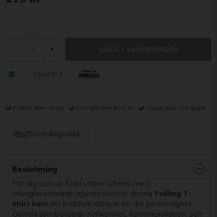
LÄGG I VARUKORGEN
-
+
OK0267-S
Endast 59kr i frakt
Fri frakt över 800 kr
Öppet köp i 30 dagar
Storleksguide
Beskrivning
För dig som är född under luftens mest
mångfacetterade stjärntecken är denna
Tvilling T-
shirt herr
ett kraftfullt uttryck för din personlighet.
Gemini symboliserar nyfikenhet, kommunikation och