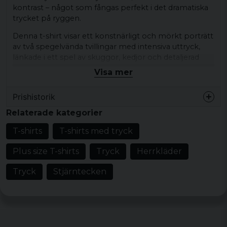
kontrast – något som fångas perfekt i det dramatiska
trycket på ryggen.
Denna t-shirt visar ett konstnärligt och mörkt porträtt
av två spegelvända tvillingar med intensiva uttryck,
länkade i ett spel av skuggor, kedjor och detaljerad
ornamentik. Texten
"Two in one – Dual Nature"
Visa mer
förstärker temat kring den tvetydiga, men ändå
balanserade tvillingnaturen. Under motivet står tydligt
Prishistorik
Gemini
tillsammans med stjärntecknets datum:
May
21 – June 21
.
Relaterade kategorier
På bröstet syns diskret texten
"Gemini"
, vilket ger
T-shirts
T-shirts med tryck
tröjan en stilren och personlig touch
Plus size T-shirts
Tryck
Herrkläder
Material: 100% bomull
Tryck
Stjärntecken
Vikt: 200 gsm
Storlekar: S, M, L, XL, XXL, 3XL, 4XL och 5XL
Färg: Svart