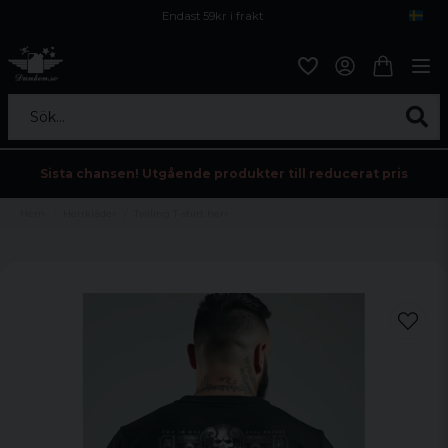
Endast 59kr i frakt
Fri frakt över 800 kr
Öppet köp i 30 dagar
Sök...
Sista chansen! Utgående produkter till reducerat pris
Hem
Herrkläder
Tvilling T-shirt herr