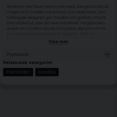
Modellen har huva med tryckknapp, känguruficka på
magen och muddar vid ärmslut och nederkant. Den
tvåfärgade designen ger hoodien ett grafiskt uttryck
som sticker ut utan att vara överdrivet. Färgblocken
skapar en modern känsla och passar dig som vill ha
en vardagströja med lite mer karaktär. Den här
hoodien fungerar bra till jeans, cargobyxor eller som
Visa mer
lager under en jacka.
Prishistorik
Passar för vardag, lediga dagar och lager-på-lager-stil.
Relaterade kategorier
Produkttyp:
Hoodie
Motiv/tryck:
Tvåfärgad
Herrkläder
Hoodies
Mönster/motiv: Tvåfärgad
Design/detaljer:
Huva med tryckknapp,
känguruficka, muddar
Stil/känsla:
Avslappnad vardagsstil
Färg:
Svart/mörklila
Material:
63 % bomull, 35 % polyester