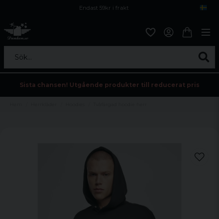
Endast 59kr i frakt
Fri frakt över 800 kr
Öppet köp i 30 dagar
Sök...
Sista chansen! Utgående produkter till reducerat pris
Hem
Herrkläder
Hoodies
Tvåfärgad hoodie herr