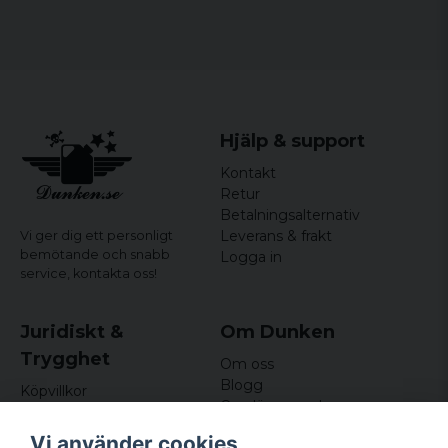
Storlekar:
S–5XL
Hjälp & support
Kontakt
Retur
Betalningsalternativ
Leverans & frakt
Vi ger dig ett personligt
bemötande och snabb
Logga in
service,
kontakta oss!
Juridiskt &
Om Dunken
Trygghet
Om oss
Blogg
Köpvillkor
Omdömen och
Integritetspolicy (GDPR)
recensioner
Om cookies
Vi använder cookies