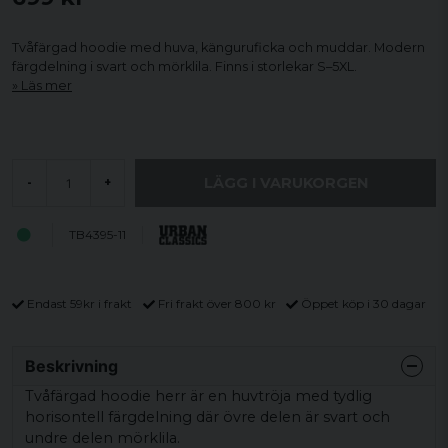
Tvåfärgad hoodie med huva, känguruficka och muddar. Modern
färgdelning i svart och mörklila. Finns i storlekar S–5XL.
Läs mer
LÄGG I VARUKORGEN
-
+
TB4395-11
Endast 59kr i frakt
Fri frakt över 800 kr
Öppet köp i 30 dagar
Beskrivning
Tvåfärgad hoodie herr är en huvtröja med tydlig
horisontell färgdelning där övre delen är svart och
undre delen mörklila.