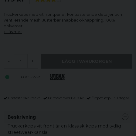
Truckerkeps med vit frontpanel, kontrasterande detaljer och
ventilerande mesh. Justerbar snapback-knäppning. 100%
polyester.
Läs mer
LÄGG I VARUKORGEN
-
+
6005FW-2
Endast 59kr i frakt
Fri frakt över 800 kr
Öppet köp i 30 dagar
Beskrivning
Truckerkeps vit front är en klassisk keps med tydlig
streetwear-känsla.