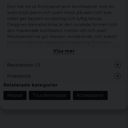
Den har en vit frontpanel som kontrasterar mot en
svart böjd skärm och svart mesh på sidor och bak,
vilket ger kepsen en sportig och luftig känsla.
Designen kännetecknas av den rundade formen och
den markerade kontrasten mellan vitt och svart.
Meshpanelerna gör kepsen ventilerande, och baktill
finns en justerbar snapback-knäppning för enkel
anpassning. Kombinera truckerkepsen med en t-shirt,
Visa mer
hoodie eller jeansjacka för en avslappnad stil.
Recensioner (1)
Passar bra till vardags, på soliga dagar eller som en
tydlig detalj i din outfit.
Prishistorik
Ronny
Produkttyp:
Truckerkeps
Relaterade kategorier
för 8 år sedan
Design/detaljer:
Vit frontpanel, svart böjd
Kepsar
Truckerkepsar
Accessoarer
skärm, svart mesh på sidor och bak, rundad
form, kontrast mellan vit och svart,
ventilerande meshpaneler, justerbar
snapback-knäppning baktill
Stil/känsla:
Streetwear-känsla