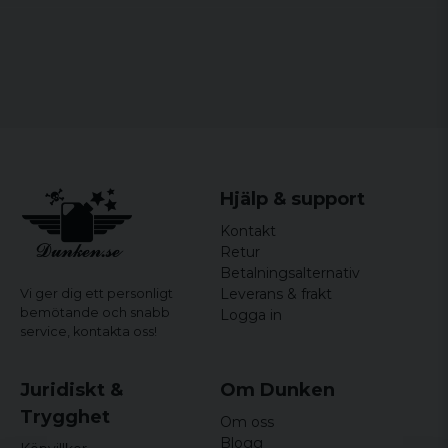
Färg:
Svart & Vit, Röd & Vit, Navyblå & Vit,
Royalblå & Vit
Material:
100% Polyester
Hjälp & support
Kontakt
Retur
Betalningsalternativ
Leverans & frakt
Vi ger dig ett personligt
bemötande och snabb
Logga in
service,
kontakta oss!
Juridiskt &
Om Dunken
Trygghet
Om oss
Blogg