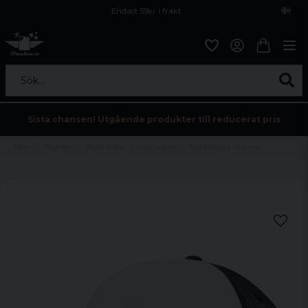
Endast 59kr i frakt
Fri frakt över 800 kr
Öppet köp i 30 dagar
Sök...
Sista chansen! Utgående produkter till reducerat pris
Hem
Högtider
Black friday
Accessoarer
Truckerkeps vit front