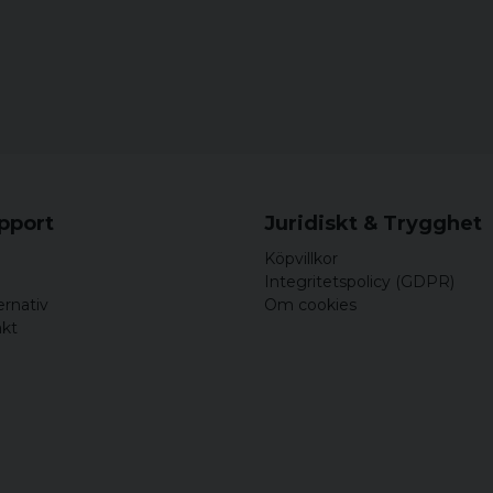
4XL
5XL
Bredden är mellan armhå
nedersta kant på T-shir
Måtten är ca mått och k
upport
Juridiskt & Trygghet
Köpvillkor
Integritetspolicy (GDPR)
ernativ
Om cookies
akt