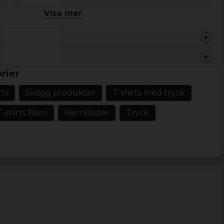
omull
Visa mer
, XL, XXL, 3XL, 4XL och 5XL
rier
 min man 😂
Bredd
Längd
rts
Skägg produkter
T-shirts med tryck
48,5 cm
73,5 cm
T-shirts Barn
Herrkläder
Tryck
51,5 cm
75,5 cm
uality and super fast delivery.
54,5 cm
77,5 cm
57,5 cm
79,5 cm
60,5 cm
81,5 cm
65 cm
82,5 cm