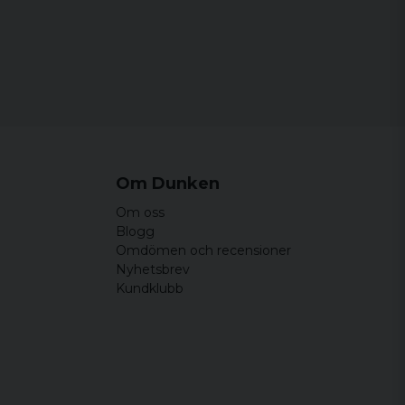
69,5 cm
83,5 cm
74 cm
84,5 cm
la till armhåla och längden är från översta kant till
ten.
an skilja 1-2 cm från angivna mått.
Om Dunken
Om oss
Blogg
Omdömen och recensioner
Nyhetsbrev
Kundklubb