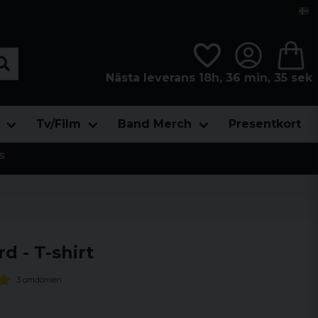
Nästa leverans 18h, 36 min, 34 sek
Tv/Film
Band Merch
Presentkort
s
 - T-shirt
3 omdömen