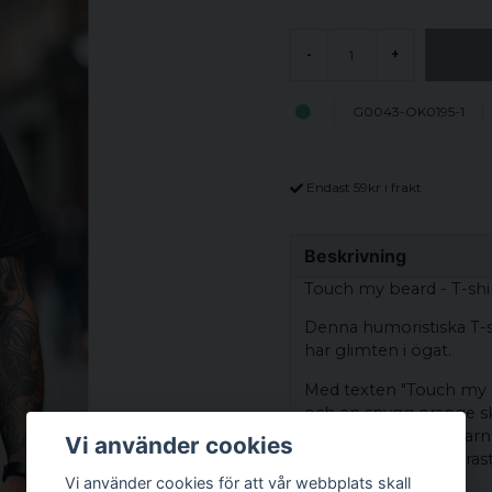
-
+
G0043-OK0195-1
Endast 59kr i frakt
Beskrivning
Touch my beard - T-shir
Denna humoristiska T-sh
har glimten i ögat.
Med texten "Touch my be
och en snygg orange sk
garanterat drar blickar
Vi använder cookies
skapar en cool kontras
Vi använder cookies för att vår webbplats skall