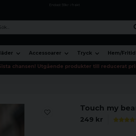
Endast 59kr i frakt
Fri frakt över 800 kr
Öppet köp i 30 dagar
...
läder
Accessoarer
Tryck
Hem/Fritid
Sista chansen! Utgående produkter till reducerat pri
Touch my beard
249 kr