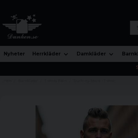
Sök
Nyheter
Herrkläder
Damkläder
Barnk
Hem
Barnkläder
T-shirts Barn
Touch my beard - T-shirt