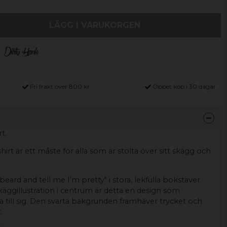
LÄGG I VARUKORGEN
Fri frakt över 800 kr
Öppet köp i 30 dagar
t.
irt är ett måste för alla som är stolta över sitt skägg och
ard and tell me I'm pretty" i stora, lekfulla bokstäver
äggillustration i centrum är detta en design som
na till sig. Den svarta bakgrunden framhäver trycket och
t.