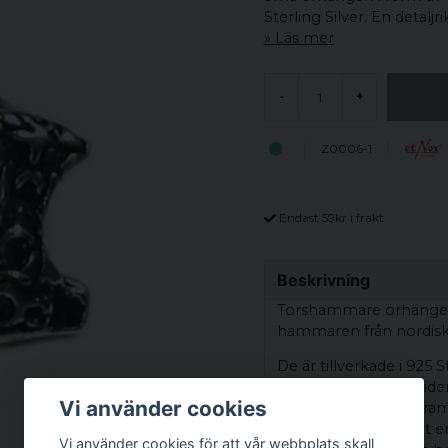
Sterling Silver. En detalj
Läs mer
-
+
Z0006-1
Endast 59kr i frakt
Beskrivning
Torshammare örhängen 
hammaren från nordisk
De är tillverkade i 925 
tankarna till vikingat
Vi använder cookies
reliefmönster som fra
glansen ger smycket en 
Vi använder cookies för att vår webbplats skall