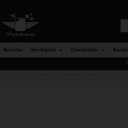
Sök
Nyheter
Herrkläder
Damkläder
Barnk
Hem
Högtider
Black friday
Accessoarer
Torshammare örhängen