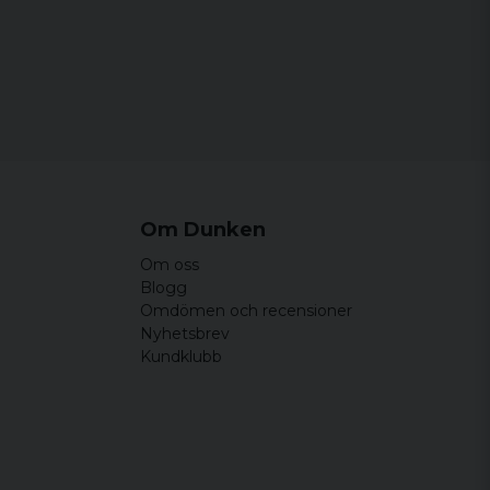
vart efter ett tag
Om Dunken
Om oss
Blogg
Omdömen och recensioner
Nyhetsbrev
Kundklubb