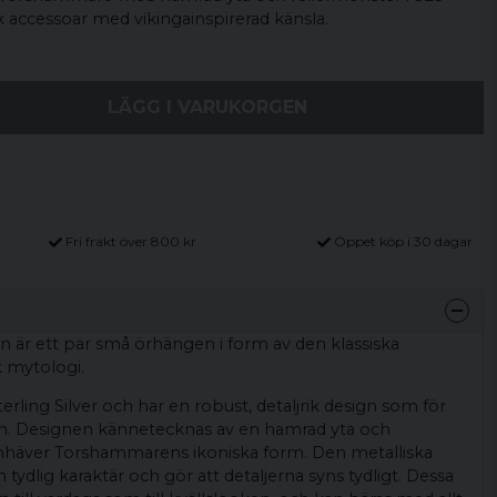
rik accessoar med vikingainspirerad känsla.
LÄGG I VARUKORGEN
Fri frakt över 800 kr
Öppet köp i 30 dagar
är ett par små örhängen i form av den klassiska
 mytologi.
Sterling Silver och har en robust, detaljrik design som för
iden. Designen kännetecknas av en hamrad yta och
mhäver Torshammarens ikoniska form. Den metalliska
tydlig karaktär och gör att detaljerna syns tydligt. Dessa