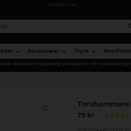
Endast 59kr i frakt
Fri frakt över 800 kr
Öppet köp i 30 dagar
...
läder
Accessoarer
Tryck
Hem/Fritid
Sista chansen! Utgående produkter till reducerat pri
Torshammare
79 kr
Små örhängen i form av 