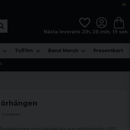
Nästa leverans 21h, 28 min, 18 sek
Tv/Film
Band Merch
Presentkort
s
 örhängen
6 omdömen
Torshammare med hamrad yta och reliefmönster i 925