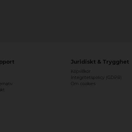
för 9 år sedan
färgar av sig ,örat blir s
upport
Juridiskt & Trygghet
Köpvillkor
Integritetspolicy (GDPR)
ernativ
Om cookies
akt