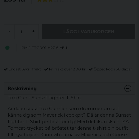
LÄGG I VARUKORGEN
-
+
PM-1-TTG001-H27-6-YE-L
Endast 59kr i frakt
Fri frakt över 800 kr
Öppet köp i 30 dagar
Beskrivning
Top Gun - Sunset Fighter T-Shirt
Är du en äkta Top Gun-fan som drömmer om att
känna dig som Maverick i cockpit? Då är denna Sunset
Fighter T-Shirt perfekt för dig! Med det ikoniska F-14A
Tomcat-trycket på bröstet tar denna t-shirt din outfit
till nya höjder. Känn vibbarna av Maverick och Goose