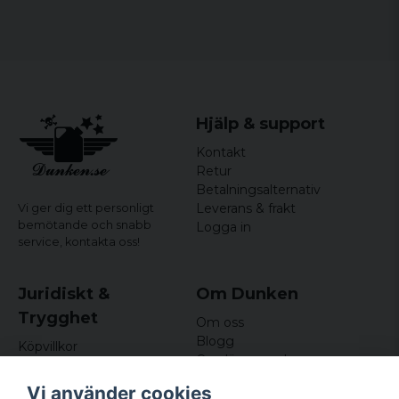
Hjälp & support
Kontakt
Retur
Betalningsalternativ
Leverans & frakt
Vi ger dig ett personligt
bemötande och snabb
Logga in
service,
kontakta oss!
Juridiskt &
Om Dunken
Trygghet
Om oss
Blogg
Köpvillkor
Omdömen och
Integritetspolicy (GDPR)
recensioner
Om cookies
Vi använder cookies
Nyhetsbrev