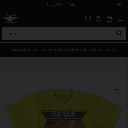
Endast 59kr i frakt
Fri frakt över 800 kr
Öppet köp i 30 dagar
Sök...
Sista chansen! Utgående produkter till reducerat pris
Hem
Tv/Film
Top Gun - Sunset Fighter T-Shirt