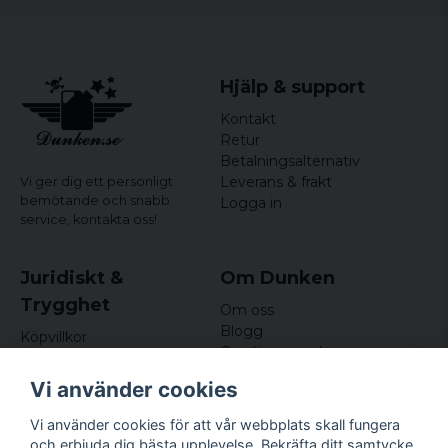
Officiellt licenserat merchandise
Hjälp & support
Kontakt
Retur
Betalningsalternativ
Leverans & frakt
Vi ger dig ett personligt
bemötande och snabb
Logga in
service,
kontakta oss!
Juridiskt &
Om Dunken
Trygghet
Om oss
Blogg
Köpvillkor
Omdömen och
Integritetspolicy (GDPR)
recensioner
Om cookies
Vi använder cookies
Nyhetsbrev
Kundklubb
Vi använder cookies för att vår webbplats skall fungera
och erbjuda dig bästa upplevelse. Bekräfta ditt samtycke