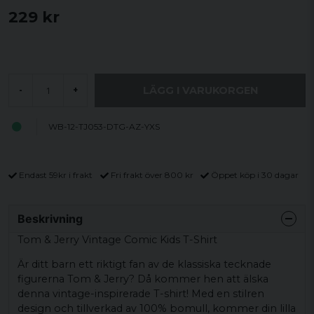
229 kr
LÄGG I VARUKORGEN
-
+
WB-12-TJ053-DTG-AZ-YXS
Endast 59kr i frakt
Fri frakt över 800 kr
Öppet köp i 30 dagar
Beskrivning
Tom & Jerry Vintage Comic Kids T-Shirt
Är ditt barn ett riktigt fan av de klassiska tecknade
figurerna Tom & Jerry? Då kommer hen att älska
denna vintage-inspirerade T-shirt! Med en stilren
design och tillverkad av 100% bomull, kommer din lilla