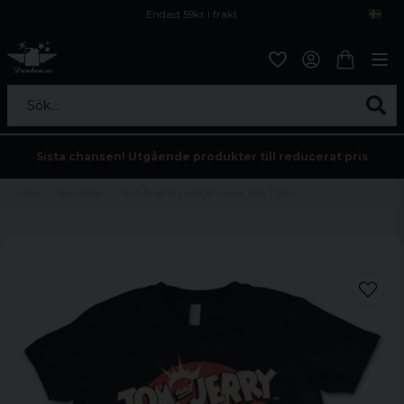
Endast 59kr i frakt
Fri frakt över 800 kr
Öppet köp i 30 dagar
Sök...
Sista chansen! Utgående produkter till reducerat pris
Hem
Barnkläder
Tom & Jerry Vintage Comic Kids T-Shirt