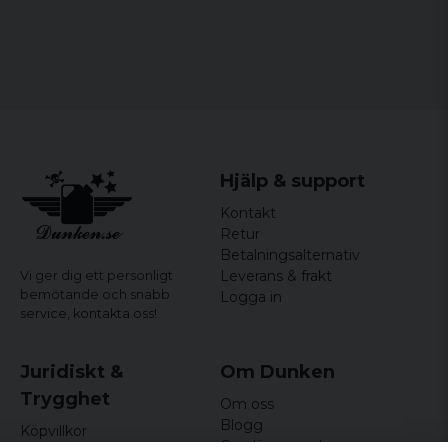
Material:
100% bomull
Storlekar:
S, M, L, XL, XXL
Hjälp & support
Kontakt
Retur
Betalningsalternativ
Leverans & frakt
Vi ger dig ett personligt
bemötande och snabb
Logga in
service,
kontakta oss!
Juridiskt &
Om Dunken
Trygghet
Om oss
Blogg
Köpvillkor
Omdömen och