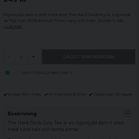
Figursydd dam-t-shirt med stort The Hard Deck-tryck, inspirerat
av Top Gun. 100% bomull. Finns i navy och svart, storlek S–XXL.
Läs mer
LÄGG I VARUKORGEN
-
+
PM-5-TGM002-H89-2-NV-S
Endast 59kr i frakt
Fri frakt över 800 kr
Öppet köp i 30 dagar
Beskrivning
The Hard Deck Girly Tee är en figursydd dam-t-shirt
med rund hals och korta ärmar.