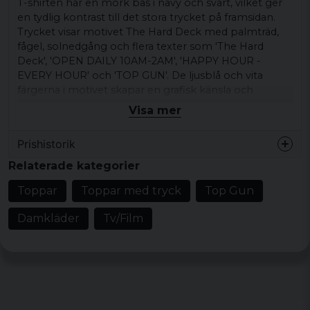
T-shirten har en mörk bas i navy och svart, vilket ger
en tydlig kontrast till det stora trycket på framsidan.
Trycket visar motivet The Hard Deck med palmträd,
fågel, solnedgång och flera texter som 'The Hard
Deck', 'OPEN DAILY 10AM-2AM', 'HAPPY HOUR -
EVERY HOUR' och 'TOP GUN'. De ljusblå och vita
färgerna i motivet skapar en grafisk känsla och
kopplar direkt till filmens ikoniska miljö.
Visa mer
Den här t-shirten passar bra till jeans, shorts, hoodie
Prishistorik
eller öppen skjorta och fungerar både till vardags och
när du vill låta motivet stå i centrum.
Relaterade kategorier
Produkttyp:
T-shirt för dam
Toppar
Toppar med tryck
Top Gun
Motiv/tryck:
The Hard Deck med palmträd,
Damkläder
Tv/Film
fågel, solnedgång och texter
Mönster/motiv: The Hard Deck med texten
'The Hard Deck'
Stil/känsla:
Grafisk, casual
Färg:
Navy, svart med ljusblå och vita detaljer