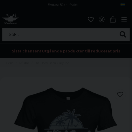
Endast 59kr i frakt
Fri frakt över 800 kr
Öppet köp i 30 dagar
Sök...
Sista chansen! Utgående produkter till reducerat pris
Hem
Tv/Film
The Hard Deck Girly Tee