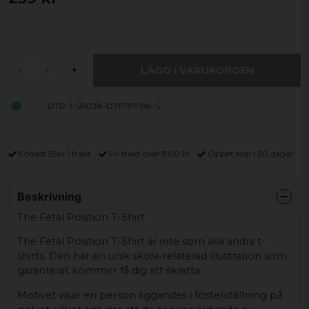
LÄGG I VARUKORGEN
-
+
DTR-1-SR038-DTF797-BK-S
Endast 59kr i frakt
Fri frakt över 800 kr
Öppet köp i 30 dagar
Beskrivning
The Fetal Position T-Shirt
The Fetal Position T-Shirt är inte som alla andra t-
shirts. Den har en unik skola-relaterad illustration som
garanterat kommer få dig att skratta.
Motivet visar en person liggandes i fosterställning på