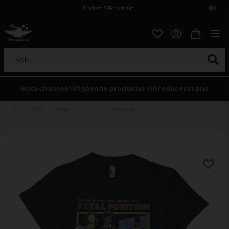
Endast 59kr i frakt
Fri frakt över 800 kr
Öppet köp i 30 dagar
Sök...
Sista chansen! Utgående produkter till reducerat pris
Hem
Tryck
Roliga tryck
The Fetal Position T-Shirt