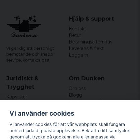
Hjälp & support
Kontakt
Retur
Betalningsalternativ
Leverans & frakt
Vi ger dig ett personligt
bemötande och snabb
Logga in
service,
kontakta oss!
Juridiskt &
Om Dunken
Trygghet
Om oss
Blogg
Köpvillkor
Omdömen och
Integritetspolicy (GDPR)
recensioner
Om cookies
Vi använder cookies
Nyhetsbrev
Kundklubb
Vi använder cookies för att vår webbplats skall fungera
och erbjuda dig bästa upplevelse. Bekräfta ditt samtycke
Företagsuppgifter
genom att trycka på godkänn alla eller anpassa via