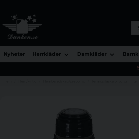
Sök
Nyheter
Herrkläder
Damkläder
Barnk
Hem
Hem/Fritid
Hemberedskap/prepping
Termosflaska olivgrön 1 liter