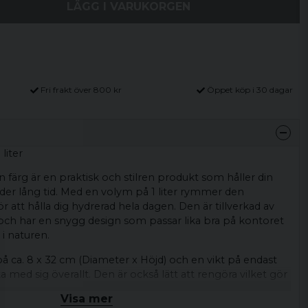
LÄGG I VARUKORGEN
Fri frakt över 800 kr
Öppet köp i 30 dagar
liter
n färg är en praktisk och stilren produkt som håller din
nder lång tid. Med en volym på 1 liter rymmer den
för att hålla dig hydrerad hela dagen. Den är tillverkad av
 och har en snygg design som passar lika bra på kontoret
i naturen.
å ca. 8 x 32 cm (Diameter x Höjd) och en vikt på endast
ta med sig överallt. Den är också lätt att rengöra vilket gör
slagare för alla dina äventyr.
Visa mer