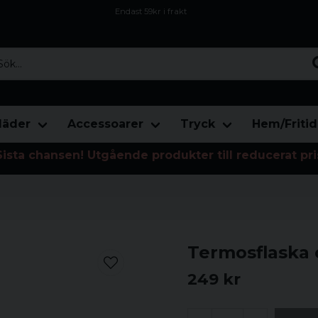
Endast 59kr i frakt
Fri frakt över 800 kr
Öppet köp i 30 dagar
...
läder
Accessoarer
Tryck
Hem/Fritid
Sista chansen! Utgående produkter till reducerat pri
Termosflaska o
249 kr