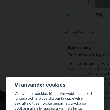
-
+
33250
Endast 59kr i frakt
Beskrivning
Termosflaska olivgrön 1 
Termosflaskan i olivgrö
dryck varm eller kall u
tillräckligt med vätska 
högkvalitativt material
som under en vandring 
Vi använder cookies
Med sina dimensioner p
Vi använder cookies för att vår webbplats skall
ca. 570g är den lätt att 
fungera och erbjuda dig bästa upplevelse.
den till en pålitlig följe
Bekräfta ditt samtycke genom att trycka på
godkänn alla eller anpassa via inställningar