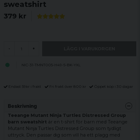
sweatshirt
379 kr
LÄGG I VARUKORGEN
-
+
NIC-31-TMNT005-H49-5-BK-YXL
Endast 59kr i frakt
Fri frakt över 800 kr
Öppet köp i 30 dagar
Beskrivning
Teeange Mutant Ninja Turtles Distressed Group
barn sweatshirt
är en t-shirt för barn med Teeange
Mutant Ninja Turtles Distressed Group som tydligt
uttryck. Den passar dig som vill ha ett plagg med