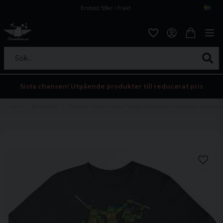
Endast 59kr i frakt
Fri frakt över 800 kr
Öppet köp i 30 dagar
Sök...
Sista chansen! Utgående produkter till reducerat pris
Hem
Barnkläder
Teeange Mutant Ninja Turtles Distressed Group barn sweatshir