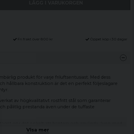
LÄGG I VARUKORGEN
Fri frakt över 800 kr
Öppet köp i 30 dagar
bärlig produkt för varje friluftsentusiast. Med dess
ch hållbara konstruktion är det en perfekt följeslagare
tyr.
lverkat av högkvalitativt rostfritt stål som garanterar
h pålitlig prestanda även under de tuffaste
aget gör det enkelt att hantera och använda, även med
Visa mer
äderförhållanden.