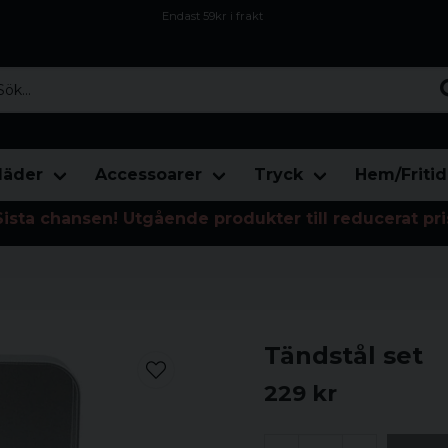
Endast 59kr i frakt
Fri frakt över 800 kr
Öppet köp i 30 dagar
...
läder
Accessoarer
Tryck
Hem/Fritid
Sista chansen! Utgående produkter till reducerat pri
Tändstål set
229 kr