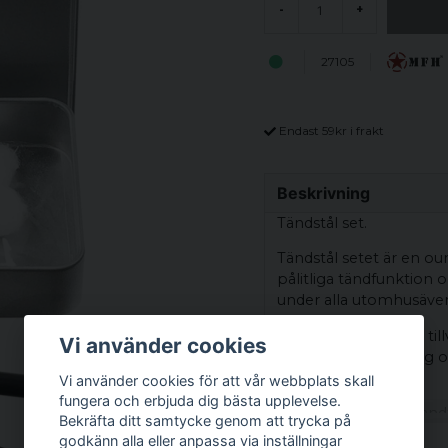
-
+
27105
Endast 59kr i frakt
Beskrivning
Tändstål set.
Tändstål setet är en oum
pålitliga tändfunktion o
under alla utomhusäven
Detta tändstål set är til
Vi använder cookies
långvarig användning oc
förhållandena.
Vi använder cookies för att vår webbplats skall
fungera och erbjuda dig bästa upplevelse.
Det ergonomiska handt
Bekräfta ditt samtycke genom att trycka på
handskar eller i kalla v
godkänn alla eller anpassa via inställningar