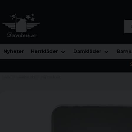
Sök
Nyheter
Herrkläder
Damkläder
Barnk
Hem
Hem/Fritid
Tändstål set