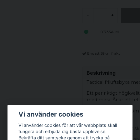
-
+
01733A-M
Endast 59kr i frakt
Beskrivning
Tactical friluftsbyxa me
Ett par riktigt högkvalit
med mera. Är är ett te
Du kommer dessutom kun
Vi använder cookies
stretchförmåga.
Vi använder cookies för att vår webbplats skall
Byxorna har en elastisk
fungera och erbjuda dig bästa upplevelse.
Bekräfta ditt samtycke genom att trycka på
Byxorna har väl tilltag