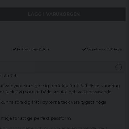
LÄGG I VARUKORGEN
Fri frakt över 800 kr
Öppet köp i 30 dagar
d stretch.
ativa byxor som gör sig perfekta för friluft, fiske, vandring
flontäckt tyg som är både smuts- och vattenavvisande.
na röra dig fritt i byxorna tack vare tygets höga
 midja för att ge perfekt passform.
na öglor för bälte och öglorna är även försedda med