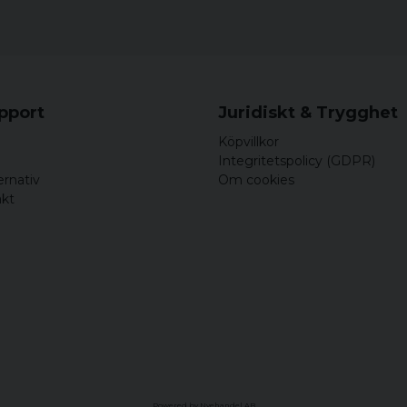
upport
Juridiskt & Trygghet
Köpvillkor
Integritetspolicy (GDPR)
ernativ
Om cookies
akt
Powered by Nyehandel AB