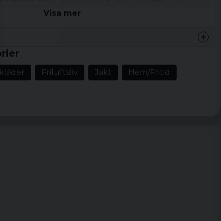
r kan du alltså fästa diverse tillbehör och moduler för
Visa mer
lväska, knivväska, patronväska med mera.
r, två små framfickor för kniv etc, två höftfickor, två
fickor på byxans insida.
rier
rkläder
Friluftsliv
Jakt
Hem/Fritid
upont™ sorona® Comfort Stretch)