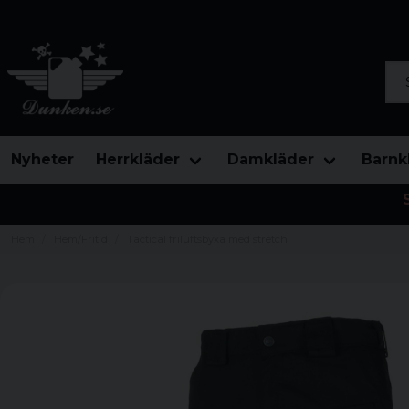
Sök
Nyheter
Herrkläder
Damkläder
Barnk
Hem
Hem/Fritid
Tactical friluftsbyxa med stretch