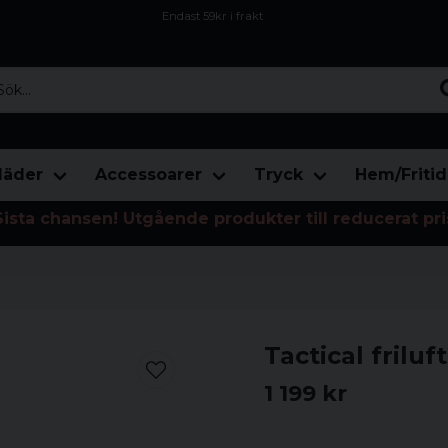
Endast 59kr i frakt
Fri frakt över 800 kr
Öppet köp i 30 dagar
...
läder
Accessoarer
Tryck
Hem/Fritid
Sista chansen! Utgående produkter till reducerat pri
Tactical frilu
1 199 kr