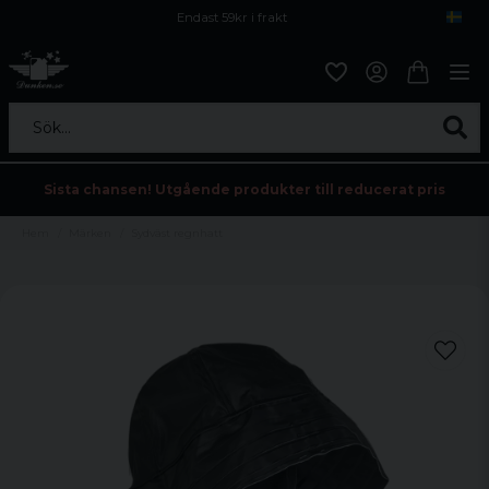
Endast 59kr i frakt
Fri frakt över 800 kr
Öppet köp i 30 dagar
Sök...
Sista chansen! Utgående produkter till reducerat pris
Hem
Märken
Sydväst regnhatt