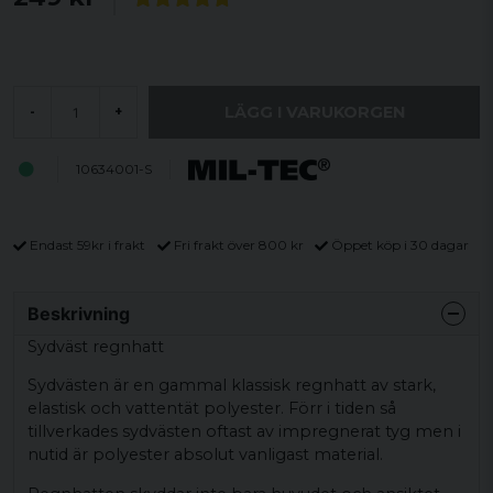
LÄGG I VARUKORGEN
-
+
10634001-S
Endast 59kr i frakt
Fri frakt över 800 kr
Öppet köp i 30 dagar
Beskrivning
Sydväst regnhatt
Sydvästen är en gammal klassisk regnhatt av stark,
elastisk och vattentät polyester. Förr i tiden så
tillverkades sydvästen oftast av impregnerat tyg men i
nutid är polyester absolut vanligast material.