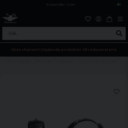
Endast 59kr i frakt
Fri frakt över 800 kr
Öppet köp i 30 dagar
Sök...
Sista chansen! Utgående produkter till reducerat pris
Hem
Högtider
Black friday
Accessoarer
Svart örhänge med tribals