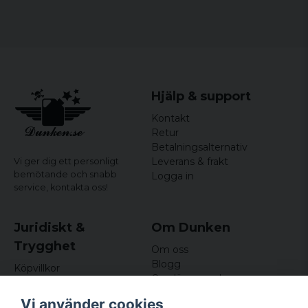
för 5 år sedan
Elisabeth
för 6 år sedan
Hjälp & support
Kontakt
Retur
Betalningsalternativ
Leverans & frakt
Vi ger dig ett personligt
bemötande och snabb
Logga in
service,
kontakta oss!
Juridiskt &
Om Dunken
Trygghet
Om oss
Blogg
Köpvillkor
Omdömen och
Integritetspolicy (GDPR)
recensioner
Om cookies
Vi använder cookies
Nyhetsbrev