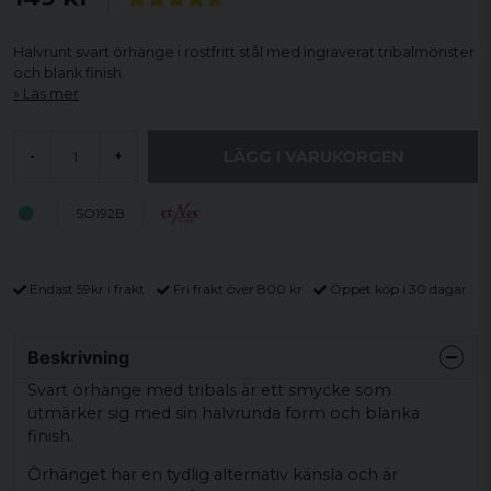
Halvrunt svart örhänge i rostfritt stål med ingraverat tribalmönster
och blank finish.
Läs mer
LÄGG I VARUKORGEN
-
+
SO192B
Endast 59kr i frakt
Fri frakt över 800 kr
Öppet köp i 30 dagar
Beskrivning
Svart örhänge med tribals är ett smycke som
utmärker sig med sin halvrunda form och blanka
finish.
Örhänget har en tydlig alternativ känsla och är