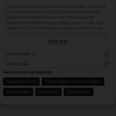
Plagget har en svart bas med vitt mönster över hela
ytan, vilket ger ett rent och iögonfallande intryck.
Designen kännetecknas av det helomslutande
marmormönstret som ger leggingsen en unik och
grafisk look. Den stretchiga känslan och den smala
siluetten gör dem till ett bekvämt val för vardagsbruk.
Dessa leggings passar bra tillsammans med en enkel
Visa mer
t-shirt, hoodie eller sweatshirt och sneakers för en
avslappnad vardagsstil.
Recensioner (1)
De fungerar lika bra för lediga dagar som för en casual
Prishistorik
outfit.
Sara H
Relaterade kategorier
för 3 år sedan
Produkttyp:
Leggings
Superskönt material, stretchiga och
Leggings Dam
Damkläder i stora storlekar
Design/detaljer:
Lång modell, smal
snygga.
passform, stretchig känsla
Damkläder
Sortering
Byxor Dam
Mönster/motiv: Svart bas med vitt
marmorerat mönster över hela plagget
Stil/känsla:
Avslappnad vardagsstil