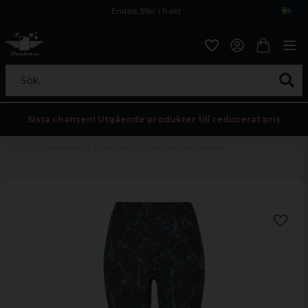
Endast 59kr i frakt
Fri frakt över 800 kr
Öppet köp i 30 dagar
Sök...
Sista chansen! Utgående produkter till reducerat pris
Hem
Damkläder
Byxor Dam
Svart marmor leggings