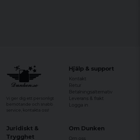
Färg:
Blackmarble
Material:
92% polyester och 2% elastan
Storlekar:
XS, S, M, L, XL, XXL, 3XL, 4XL, 5XL
Hjälp & support
Kontakt
Retur
Betalningsalternativ
Leverans & frakt
Vi ger dig ett personligt
bemötande och snabb
Logga in
service,
kontakta oss!
Juridiskt &
Om Dunken
Trygghet
Om oss