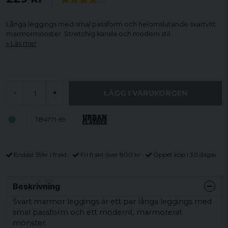
Långa leggings med smal passform och helomslutande svartvitt
marmormönster. Stretchig känsla och modern stil.
Läs mer
LÄGG I VARUKORGEN
-
+
TB4771-69
Endast 59kr i frakt
Fri frakt över 800 kr
Öppet köp i 30 dagar
Beskrivning
Svart marmor leggings är ett par långa leggings med
smal passform och ett modernt, marmorerat
mönster.