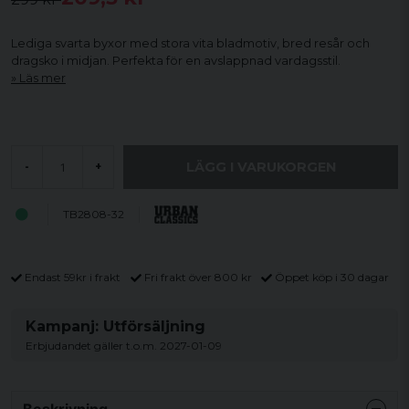
Lediga svarta byxor med stora vita bladmotiv, bred resår och
dragsko i midjan. Perfekta för en avslappnad vardagsstil.
Läs mer
LÄGG I VARUKORGEN
-
+
TB2808-32
Endast 59kr i frakt
Fri frakt över 800 kr
Öppet köp i 30 dagar
Kampanj: Utförsäljning
Erbjudandet gäller t.o.m. 2027-01-09
Beskrivning