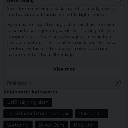
Svart byxa med vita blad dam är ett par lediga byxor
med avslappnad känsla och ett tydligt mönster.
Byxan har en svart basfärg och är täckt av stora vita
bladmotiv som ger ett grafiskt och somrigt uttryck.
Designen har bred resår och dragsko i midjan för en
flexibel passform, samt praktiska sidfickor. Den raka
benformen bidrar till en bekväm siluett och gör
byxan enkel att bära till vardags.
Matcha gärna med en enkel t-shirt, hoodie eller
Visa mer
sweatshirt och sneakers för en avslappnad outfit som
passar både hemma och ute på stan.
Prishistorik
Produkttyp:
Byxa
Relaterade kategorier
Design/detaljer:
Svart basfärg med stora vita
Utförsäljning dam
bladmotiv, bred midjeresår, dragsko, fickor,
rak benform
Damkläder i stora storlekar
Damkläder
Mönster/motiv: Blad
Sortering
Byxor Dam
Högtider
Stil/känsla:
Avslappnad vardagsstil