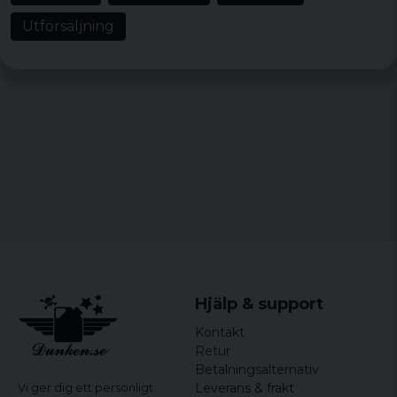
Färg:
Svart & vit
Utförsäljning
Material:
100 % viscose
Storlekar:
XS, S, M, L, XL, XXL, 3XL, 4XL, 5XL
Hjälp & support
Kontakt
Retur
Betalningsalternativ
Leverans & frakt
Vi ger dig ett personligt