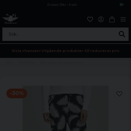
Endast 59kr i frakt
Fri frakt över 800 kr
Öppet köp i 30 dagar
Sök...
Sista chansen! Utgående produkter till reducerat pris
Hem
Damkläder
Svart byxa med vita blad dam
-
30
%