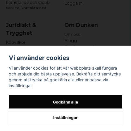
bemötande och snabb
Logga in
service,
kontakta oss!
Juridiskt &
Om Dunken
Trygghet
Om oss
Blogg
Köpvillkor
Omdömen och
Integritetspolicy (GDPR)
recensioner
Om cookies
Vi använder cookies
Nyhetsbrev
Kundklubb
Vi använder cookies för att vår webbplats skall fungera
och erbjuda dig bästa upplevelse. Bekräfta ditt samtycke
Företagsuppgifter
genom att trycka på godkänn alla eller anpassa via
Odd Sailor AB
inställningar
Hamnplan 8, 29495
Sölvesborg
Org.nr: 559168-3791
Godkänn alla
Inställningar
Powered by Nyehandel AB