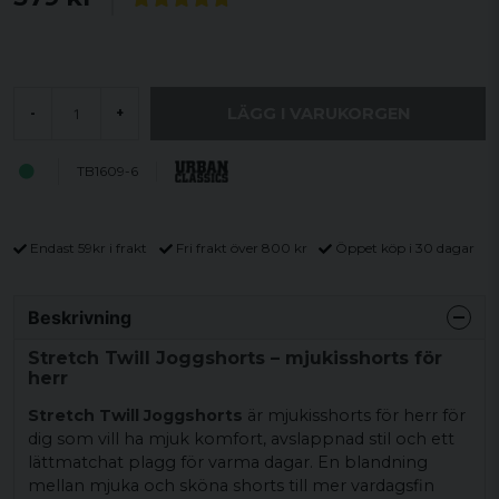
LÄGG I VARUKORGEN
-
+
TB1609-6
Endast 59kr i frakt
Fri frakt över 800 kr
Öppet köp i 30 dagar
Beskrivning
Stretch Twill Joggshorts – mjukisshorts för
herr
Stretch Twill Joggshorts
är mjukisshorts för herr för
dig som vill ha mjuk komfort, avslappnad stil och ett
lättmatchat plagg för varma dagar. En blandning
mellan mjuka och sköna shorts till mer vardagsfin