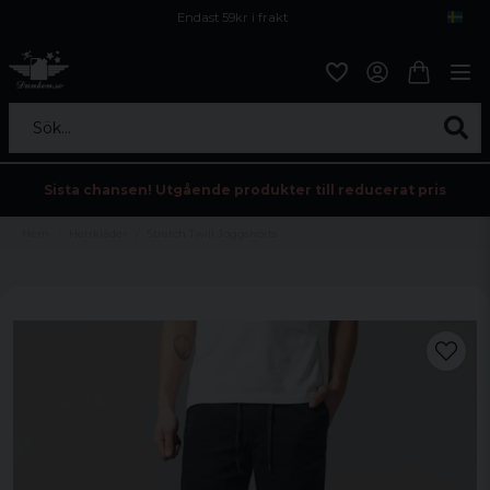
Endast 59kr i frakt
Fri frakt över 800 kr
Öppet köp i 30 dagar
Sök...
Sista chansen! Utgående produkter till reducerat pris
Hem
Herrkläder
Stretch Twill Joggshorts