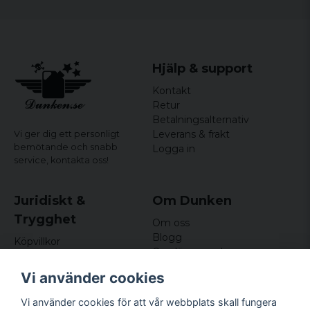
Hjälp & support
Kontakt
Retur
Betalningsalternativ
Leverans & frakt
Vi ger dig ett personligt
bemötande och snabb
Logga in
service,
kontakta oss!
Juridiskt &
Om Dunken
Trygghet
Om oss
Blogg
Köpvillkor
Omdömen och
Integritetspolicy (GDPR)
recensioner
Om cookies
Vi använder cookies
Nyhetsbrev
Kundklubb
Vi använder cookies för att vår webbplats skall fungera