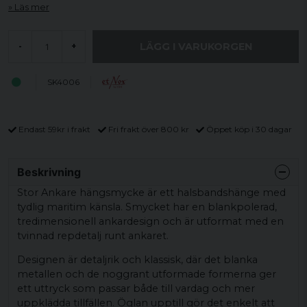
Läs mer
LÄGG I VARUKORGEN
-
+
SK4006
Endast 59kr i frakt
Fri frakt över 800 kr
Öppet köp i 30 dagar
Beskrivning
Stor Ankare hängsmycke är ett halsbandshänge med
tydlig maritim känsla. Smycket har en blankpolerad,
tredimensionell ankardesign och är utformat med en
tvinnad repdetalj runt ankaret.
Designen är detaljrik och klassisk, där det blanka
metallen och de noggrant utformade formerna ger
ett uttryck som passar både till vardag och mer
uppklädda tillfällen. Öglan upptill gör det enkelt att