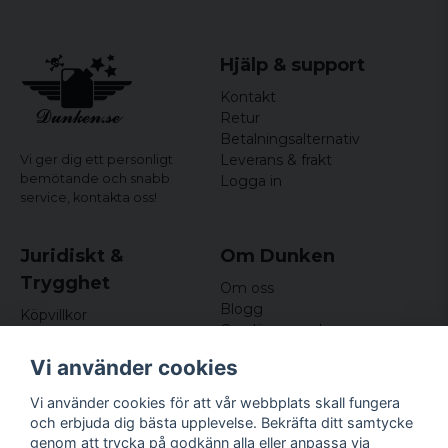
Hjälp & support
Kontakt
Retur
Betalningsalternativ
Leverans & frakt
Vi ger dig ett personligt
bemötande och snabb
Logga in
service,
kontakta oss!
Juridiskt &
Om Dunken
Trygghet
Om oss
Blogg
Köpvillkor
Omdömen och
Integritetspolicy (GDPR)
recensioner
Om cookies
Vi använder cookies
Nyhetsbrev
Kundklubb
Vi använder cookies för att vår webbplats skall fungera
och erbjuda dig bästa upplevelse. Bekräfta ditt samtycke
Företagsuppgifter
genom att trycka på godkänn alla eller anpassa via