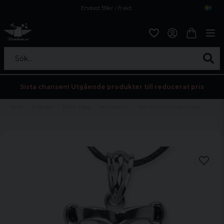
Endast 59kr i frakt
Fri frakt över 800 kr
Öppet köp i 30 dagar
Sök...
Sista chansen! Utgående produkter till reducerat pris
Hem
Högtider
Black friday
Accessoarer
Stor Ankare hängsmycke