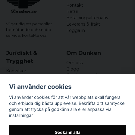
Kontakt
Retur
Betalningsalternativ
Leverans & frakt
Vi ger dig ett personligt
bemötande och snabb
Logga in
service,
kontakta oss!
Juridiskt &
Om Dunken
Trygghet
Om oss
Blogg
Köpvillkor
Omdömen och
Integritetspolicy (GDPR)
recensioner
Om cookies
Vi använder cookies
Nyhetsbrev
Kundklubb
Vi använder cookies för att vår webbplats skall fungera
och erbjuda dig bästa upplevelse. Bekräfta ditt samtycke
Företagsuppgifter
genom att trycka på godkänn alla eller anpassa via
Odd Sailor AB
inställningar
Hamnplan 8, 29495
Sölvesborg
Org.nr: 559168-3791
Godkänn alla