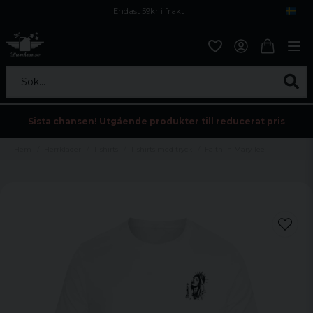
Endast 59kr i frakt
Fri frakt över 800 kr
Öppet köp i 30 dagar
Sök...
Sista chansen! Utgående produkter till reducerat pris
Hem
Herrkläder
T-shirts
T-shirts med tryck
Faith In Mary Tee