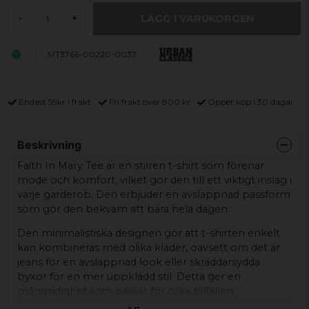
LÄGG I VARUKORGEN
-
+
MT3766-00220-0037
Endast 59kr i frakt
Fri frakt över 800 kr
Öppet köp i 30 dagar
Beskrivning
Faith In Mary Tee är en stilren t-shirt som förenar
mode och komfort, vilket gör den till ett viktigt inslag i
varje garderob. Den erbjuder en avslappnad passform
som gör den bekväm att bära hela dagen.
Den minimalistiska designen gör att t-shirten enkelt
kan kombineras med olika kläder, oavsett om det är
jeans för en avslappnad look eller skräddarsydda
byxor för en mer uppklädd stil. Detta ger en
mångsidighet som passar för olika tillfällen.