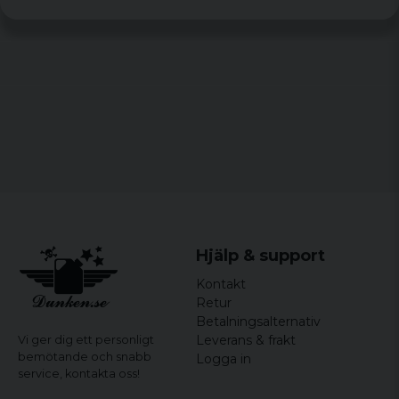
Material:
Tyg 1: 100% polyacryl, tyg 2: 100%
polyester
Storlekar:
S, M, L, XL, XXL, 3XL, 4XL, 5XL
Hjälp & support
Kontakt
Retur
Betalningsalternativ
Leverans & frakt
Vi ger dig ett personligt
bemötande och snabb
Logga in
service,
kontakta oss!