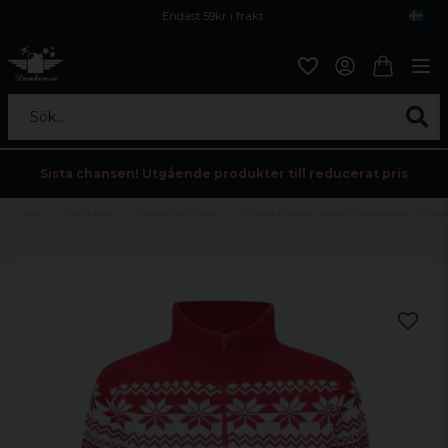
Endast 59kr i frakt
Fri frakt över 800 kr
Öppet köp i 30 dagar
Sök...
Sista chansen! Utgående produkter till reducerat pris
Hem
Barnkläder
Sweatshirts Barn
Stickad pullover med lusemönster - röd/vi