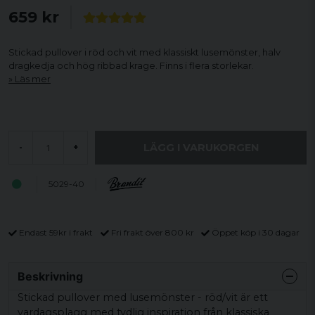
659 kr
Stickad pullover i röd och vit med klassiskt lusemönster, halv
dragkedja och hög ribbad krage. Finns i flera storlekar.
Läs mer
LÄGG I VARUKORGEN
-
+
5029-40
Endast 59kr i frakt
Fri frakt över 800 kr
Öppet köp i 30 dagar
Beskrivning
Stickad pullover med lusemönster - röd/vit är ett
vardagsplagg med tydlig inspiration från klassiska