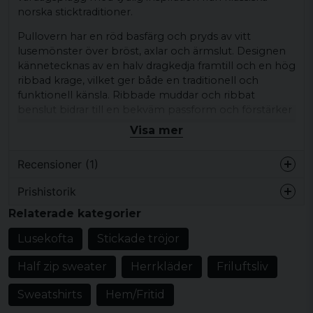
norska sticktraditioner.
Pullovern har en röd basfärg och pryds av vitt
lusemönster över bröst, axlar och ärmslut. Designen
kännetecknas av en halv dragkedja framtill och en hög
ribbad krage, vilket ger både en traditionell och
funktionell känsla. Ribbade muddar och ribbat
benslut bidrar till en bekväm passform och förstärker
det stickade uttrycket. Den här pullovern passar för
Visa mer
avslappnade vardagsstilar och enkel styling.
Recensioner (1)
Kombinera gärna med jeans eller cargobyxor för en
ledig look under kalla dagar.
Prishistorik
Thomas
Produkttyp:
Stickad pullover
Relaterade kategorier
för 4 år sedan
Design/detaljer:
Röd basfärg, vitt
Lusekofta
Stickade tröjor
traditionellt lusemönster, halv dragkedja, hög
ribbad krage, ribbade muddar, ribbat benslut
Half zip sweater
Herrkläder
Friluftsliv
Stil/känsla:
Avslappnad vardagsstil
Sweatshirts
Hem/Fritid
Färg:
Röd/vit