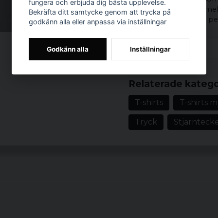
fungera och erbjuda dig bästa upplevelse.
för dig som är född mel
Bekräfta ditt samtycke genom att trycka på
bort en kraftfull och pe
godkänn alla eller anpassa via inställningar
En T-shirt för den som
Godkänn alla
Inställningar
Material: 100% b
Prishistorik
Vikt: 200 gsm
Storlekar: S, M, L
Relaterade katego
Färg: Svart
T-shirts
T-shirts 
Tryck
Stjärnteck