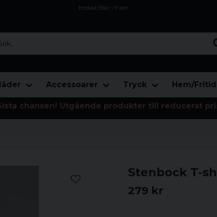
Endast 59kr i frakt
Fri frakt över 800 kr
Öppet köp i 30 dagar
...
läder
Accessoarer
Tryck
Hem/Fritid
Sista chansen! Utgående produkter till reducerat pri
Stenbock T-shi
279 kr