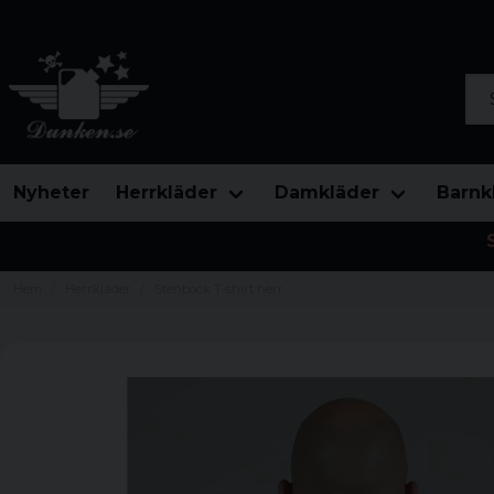
Sök
Nyheter
Herrkläder
Damkläder
Barnk
Hem
Herrkläder
Stenbock T-shirt herr