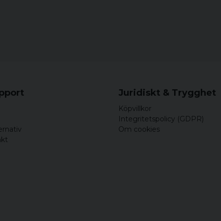
upport
Juridiskt & Trygghet
Köpvillkor
Integritetspolicy (GDPR)
ernativ
Om cookies
akt