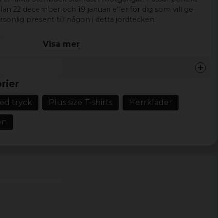
lan 22 december och 19 januari eller för dig som vill ge
rsonlig present till någon i detta jordtecken.
 bär sitt horoskop med stolthet och pondus.
Visa mer
omull
, XL, XXL, 3XL, 4XL och 5XL
rier
med tryck
Plus size T-shirts
Herrkläder
en