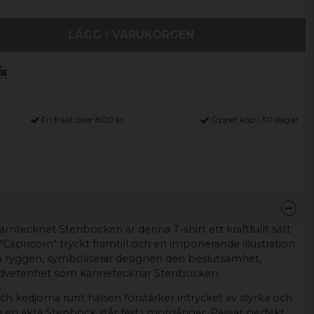
LÄGG I VARUKORGEN
Fri frakt över 800 kr
Öppet köp i 30 dagar
järntecknet Stenbocken är denna T-shirt ett kraftfullt sätt
"Capricorn" tryckt framtill och en imponerande illustration
 ryggen, symboliserar designen den beslutsamhet,
edvetenhet som kännetecknar Stenbocken.
 kedjorna runt halsen förstärker intrycket av styrka och
m en äkta Stenbock står fast i motgångar. Passar perfekt