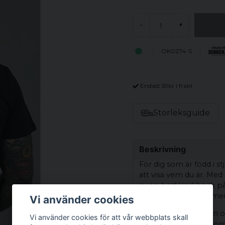
-
+
OK0274-S
Endast 59kr i frakt
Storleksguide
Beskrivning
För dig som är född i st
att visa vem du är. Med 
av en bestämd bock på
uthållighet och målm
Vi använder cookies
De glödande ögonen och
Vi använder cookies för att vår webbplats skall
kontroll – precis så so