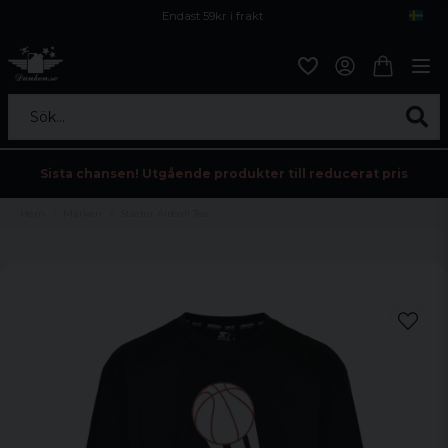
Endast 59kr i frakt
Fri frakt över 800 kr
Öppet köp i 30 dagar
Sök...
Sista chansen! Utgående produkter till reducerat pris
Hem
Märken
Starter Airball Tee