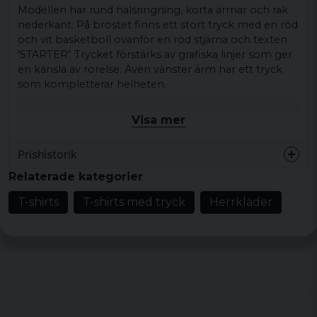
Modellen har rund halsringning, korta ärmar och rak
nederkant. På bröstet finns ett stort tryck med en röd
och vit basketboll ovanför en röd stjärna och texten
'STARTER'. Trycket förstärks av grafiska linjer som ger
en känsla av rörelse. Även vänster ärm har ett tryck
som kompletterar helheten.
Den här t-shirten passar bra till jeans, shorts eller
Visa mer
under en hoodie eller öppen skjorta för en
avslappnad vardagslook.
Prishistorik
Produkttyp:
T-shirt
Relaterade kategorier
Motiv/tryck:
Stor röd och vit basketboll
T-shirts
T-shirts med tryck
Herrkläder
ovanför en röd stjärna och texten 'STARTER'
Mönster/motiv: basketboll med stor röd och
vit basketboll ovanför en röd stjärna och
texten 'STARTER'
Stil/känsla:
Sportig, grafisk
Färg:
Black, White, Horizonblue
Material:
100% bomull 240