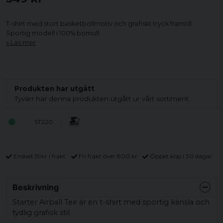
T-shirt med stort basketbollmotiv och grafiskt tryck framtill.
Sportig modell i 100% bomull.
Läs mer
Produkten har utgått
Tyvärr har denna produkten utgått ur vårt sortiment
ST220
Endast 59kr i frakt
Fri frakt över 800 kr
Öppet köp i 30 dagar
Beskrivning
Starter Airball Tee är en t-shirt med sportig känsla och
tydlig grafisk stil.