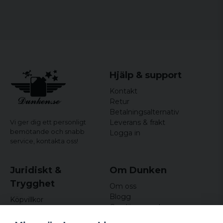
Storlekar:
S, M, L, XL, XXL
Hjälp & support
Kontakt
Retur
Betalningsalternativ
Leverans & frakt
Vi ger dig ett personligt
bemötande och snabb
Logga in
service,
kontakta oss!
Juridiskt &
Om Dunken
Trygghet
Om oss
Blogg
Köpvillkor
Omdömen och
Integritetspolicy (GDPR)
recensioner
Om cookies