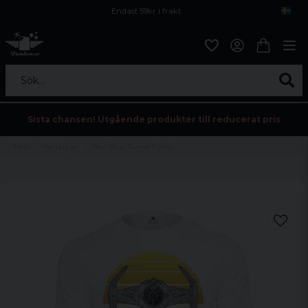
Endast 59kr i frakt
Fri frakt över 800 kr
Öppet köp i 30 dagar
Sök...
Sista chansen! Utgående produkter till reducerat pris
Hem
Herrkläder
Star Wars Sunset T-shirt