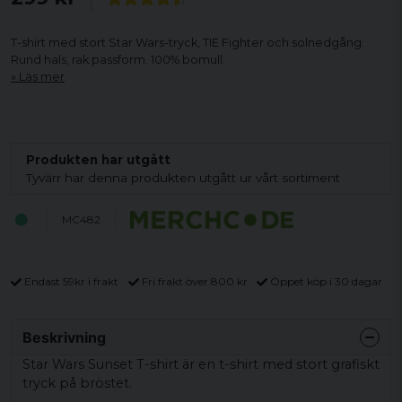
T-shirt med stort Star Wars-tryck, TIE Fighter och solnedgång.
Rund hals, rak passform. 100% bomull.
Läs mer
Produkten har utgått
Tyvärr har denna produkten utgått ur vårt sortiment
MC482
Endast 59kr i frakt
Fri frakt över 800 kr
Öppet köp i 30 dagar
Beskrivning
Star Wars Sunset T-shirt är en t-shirt med stort grafiskt
tryck på bröstet.