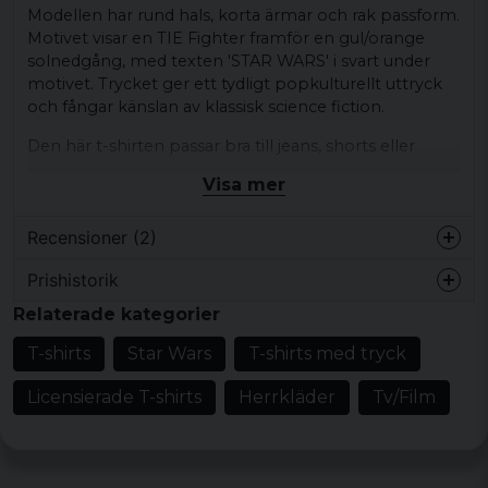
Modellen har rund hals, korta ärmar och rak passform.
Motivet visar en TIE Fighter framför en gul/orange
solnedgång, med texten 'STAR WARS' i svart under
motivet. Trycket ger ett tydligt popkulturellt uttryck
och fångar känslan av klassisk science fiction.
Den här t-shirten passar bra till jeans, shorts eller
under en öppen skjorta för en avslappnad vardagsstil
Visa mer
där motivet får ta plats.
Produkttyp:
T-shirt
Recensioner (2)
Motiv/tryck:
Stor TIE Fighter framför
Prishistorik
solnedgång, texten 'STAR WARS'
Samir
Relaterade kategorier
Stil/känsla:
Avslappnad vardagsstil, grafisk
för 6 år sedan
popkultur
T-shirts
Star Wars
T-shirts med tryck
Samir
Färg:
Vit t-shirt med svart, gul och orange i
för 6 år sedan
Licensierade T-shirts
Herrkläder
Tv/Film
trycket
Material:
100% bomull
Storlekar:
S, M, L, XL, XXL