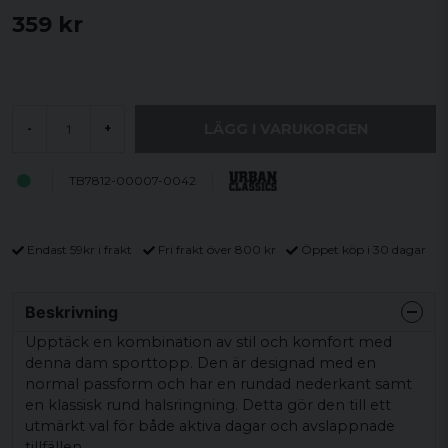
359 kr
LÄGG I VARUKORGEN
-
+
TB7812-00007-0042
Endast 59kr i frakt
Fri frakt över 800 kr
Öppet köp i 30 dagar
Beskrivning
Upptäck en kombination av stil och komfort med
denna dam sporttopp. Den är designad med en
normal passform och har en rundad nederkant samt
en klassisk rund halsringning. Detta gör den till ett
utmärkt val för både aktiva dagar och avslappnade
tillfällen.