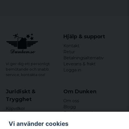
Hjälp & support
Kontakt
Retur
Betalningsalternativ
Leverans & frakt
Vi ger dig ett personligt
bemötande och snabb
Logga in
service,
kontakta oss!
Juridiskt &
Om Dunken
Trygghet
Om oss
Blogg
Köpvillkor
Omdömen och
Integritetspolicy (GDPR)
recensioner
Om cookies
Vi använder cookies
Nyhetsbrev