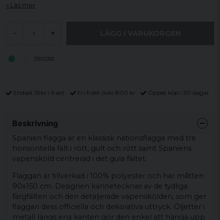
Läs mer
LÄGG I VARUKORGEN
-
+
35103R
Endast 59kr i frakt
Fri frakt över 800 kr
Öppet köp i 30 dagar
Beskrivning
Spanien flagga är en klassisk nationsflagga med tre
horisontella fält i rött, gult och rött samt Spaniens
vapensköld centrerad i det gula fältet.
Flaggan är tillverkad i 100% polyester och har måtten
90x150 cm. Designen kännetecknas av de tydliga
färgfälten och den detaljerade vapenskölden, som ger
flaggan dess officiella och dekorativa uttryck. Öljetter i
metall längs ena kanten gör den enkel att hänga upp