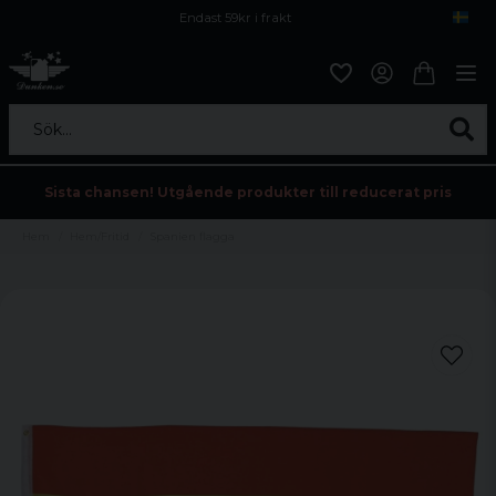
Endast 59kr i frakt
Fri frakt över 800 kr
Öppet köp i 30 dagar
Sök...
Sista chansen! Utgående produkter till reducerat pris
Hem
Hem/Fritid
Spanien flagga