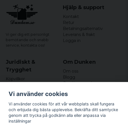
Hjälp & support
Kontakt
Retur
Betalningsalternativ
Leverans & frakt
Vi ger dig ett personligt
bemötande och snabb
Logga in
service,
kontakta oss!
Juridiskt &
Om Dunken
Trygghet
Om oss
Blogg
Köpvillkor
Omdömen och
Integritetspolicy (GDPR)
recensioner
Om cookies
Vi använder cookies
Nyhetsbrev
Kundklubb
Vi använder cookies för att vår webbplats skall fungera
och erbjuda dig bästa upplevelse. Bekräfta ditt samtycke
Företagsuppgifter
genom att trycka på godkänn alla eller anpassa via
Odd Sailor AB
inställningar
Hamnplan 8, 29495