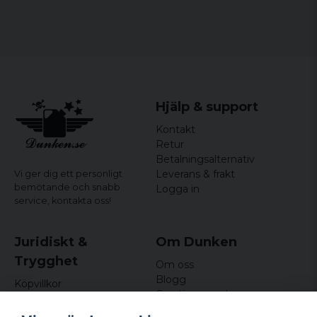
Stängning: Dragsko
Färg: Blåtvättad
Hjälp & support
Kontakt
Retur
Betalningsalternativ
Leverans & frakt
Vi ger dig ett personligt
bemötande och snabb
Logga in
service,
kontakta oss!
Juridiskt &
Om Dunken
Trygghet
Om oss
Blogg
Köpvillkor
Omdömen och
Integritetspolicy (GDPR)
recensioner
Om cookies