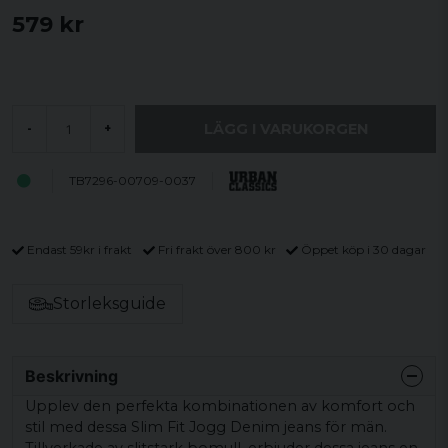
579 kr
LÄGG I VARUKORGEN
-
+
TB7296-00709-0037
Endast 59kr i frakt
Fri frakt över 800 kr
Öppet köp i 30 dagar
Storleksguide
Beskrivning
Upplev den perfekta kombinationen av komfort och
stil med dessa Slim Fit Jogg Denim jeans för män.
Tillverkade av slitstark bomull, erbjuder dessa jeans en