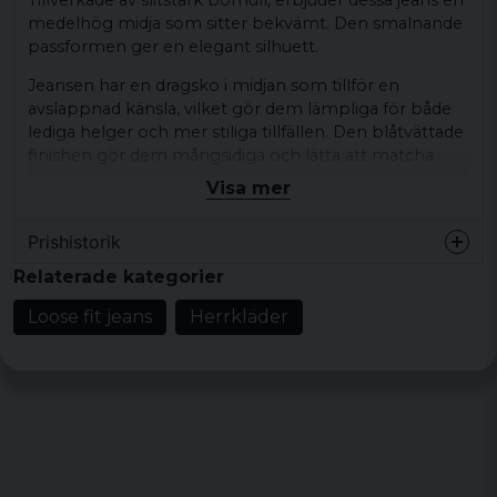
medelhög midja som sitter bekvämt. Den smalnande
passformen ger en elegant silhuett.
Jeansen har en dragsko i midjan som tillför en
avslappnad känsla, vilket gör dem lämpliga för både
lediga helger och mer stiliga tillfällen. Den blåtvättade
finishen gör dem mångsidiga och lätta att matcha
med olika klädesplagg, vilket ger en stilren look för
Visa mer
vardagsbruk.
Prishistorik
Materialet består av 100% bomull med en vikt av 450
gsm, vilket säkerställer både hållbarhet och komfort.
Relaterade kategorier
Dessa jeans är en utmärkt val för den som söker en
kombination av funktionalitet och mode i sin
Loose fit jeans
Herrkläder
garderob.
Material: 100% bomull
Vikt: 450 gsm
Passform: Slim Fit
Mid-rise silhuett