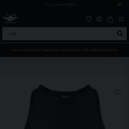
Fri frakt över 800 kr
Öppet köp i 30 dagar
Sök...
Sista chansen! Utgående produkter till reducerat pris
Hem
Damkläder
Träningskläder
Skimmrande sportig topp