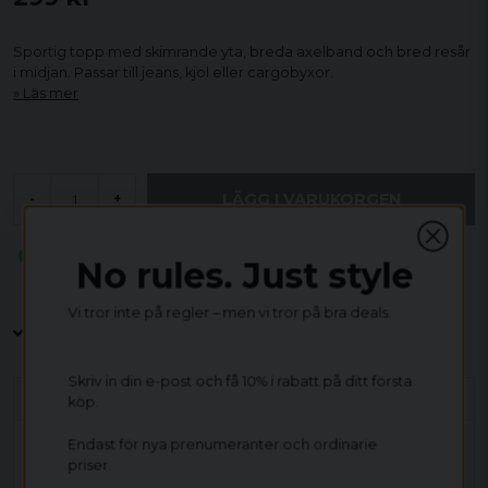
Sportig topp med skimrande yta, breda axelband och bred resår
i midjan. Passar till jeans, kjol eller cargobyxor.
Läs mer
LÄGG I VARUKORGEN
-
+
TB4341
No rules. Just style
Vi tror inte på regler – men vi tror på bra deals.
Endast 59kr i frakt
Fri frakt över 800 kr
Öppet köp i 30 dagar
Skriv in din e-post och få 10% i rabatt på ditt första
Beskrivning
köp.
Skimmrande sportig topp är en kort topp med breda
Endast för nya prenumeranter och ordinarie
axelband och hög halsringning, skapad för en sportig
priser.
och minimalistisk look.