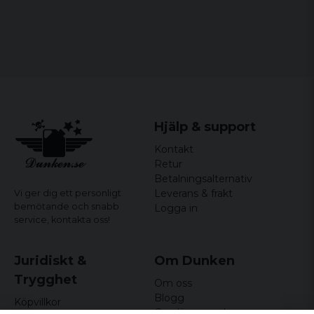
Färg:
svart, silver
Material:
82 % nylon&polyamide, 18 % elastan
Storlekar:
XS, S, M, L, XL
Hjälp & support
Kontakt
Retur
Betalningsalternativ
Leverans & frakt
Vi ger dig ett personligt
bemötande och snabb
Logga in
service,
kontakta oss!
Juridiskt &
Om Dunken
Trygghet
Om oss
Blogg
Köpvillkor
Omdömen och