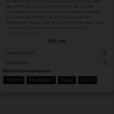
Modellen har rund hals och uppvikta ärmslut, vilket
ger en modern och avslappnad känsla. Trycket
föreställer en vit akvarell-liknande skalle med stänk
och rinnande effekter. Kombinationen av det
detaljerade motivet och den svarta bakgrunden ger t-
shirten en tydlig streetwear-känsla med en
konstnärlig edge.
Visa mer
Den här t-shirten passar bra till jeans, shorts, hoodie
eller öppen skjorta och fungerar för både vardag och
Recensioner (1)
lediga dagar när du vill låta motivet stå i fokus.
Produkttyp:
T-shirt
Prishistorik
Martin
Motiv/tryck:
Vit akvarell-liknande skalle med
Relaterade kategorier
för 7 år sedan
stänk och rinnande effekter
T-shirts
Herrkläder
Tryck
Skulls
Stil/känsla:
Streetwear, konstnärlig, edgy
Färg:
Svart med vitt tryck
Material:
100% bomull
Storlekar:
XS, S, M, L, XL, XXL