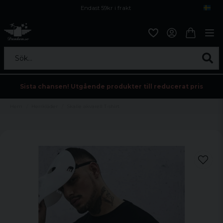
Endast 59kr i frakt
Fri frakt över 800 kr
Öppet köp i 30 dagar
Sök...
Sista chansen! Utgående produkter till reducerat pris
Hem
Herrkläder
Skalle akvarell T-shirt