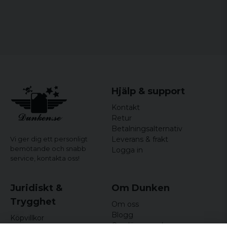
Hjälp & support
Kontakt
Retur
Betalningsalternativ
Leverans & frakt
Vi ger dig ett personligt
bemötande och snabb
Logga in
service,
kontakta oss!
Juridiskt &
Om Dunken
Trygghet
Om oss
Blogg
Köpvillkor
Omdömen och