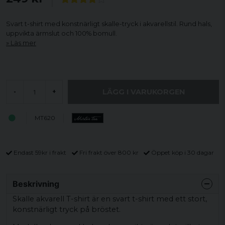
Svart t-shirt med konstnärligt skalle-tryck i akvarellstil. Rund hals,
uppvikta ärmslut och 100% bomull.
Läs mer
LÄGG I VARUKORGEN
-
+
MT620
Endast 59kr i frakt
Fri frakt över 800 kr
Öppet köp i 30 dagar
Beskrivning
Skalle akvarell T-shirt är en svart t-shirt med ett stort,
konstnärligt tryck på bröstet.