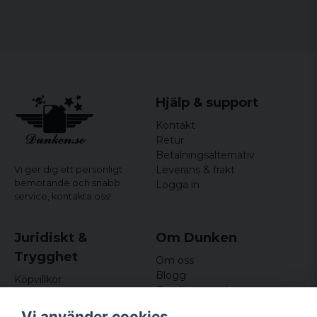
Hjälp & support
Kontakt
Retur
Betalningsalternativ
Leverans & frakt
Vi ger dig ett personligt
bemötande och snabb
Logga in
service,
kontakta oss!
Juridiskt &
Om Dunken
Trygghet
Om oss
Blogg
Köpvillkor
Omdömen och
Integritetspolicy (GDPR)
recensioner
Om cookies
Vi använder cookies