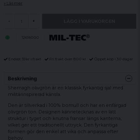
Läs mer
LÄGG I VARUKORGEN
-
+
12616000
Endast 59kr i frakt
Fri frakt över 800 kr
Öppet köp i 30 dagar
Beskrivning
Shemagh olivgrön är en klassisk fyrkantig sjal med
militärinspirerad känsla.
Den är tillverkad i 100% bomull och har en enfärgad
olivgrön ton. Designen kännetecknas av en lätt
struktur i tyget och knutna fransar längs kanterna,
vilket ger ett traditionellt uttryck. Den fyrkantiga
formen gör den enkel att vika och anpassa efter
behov.