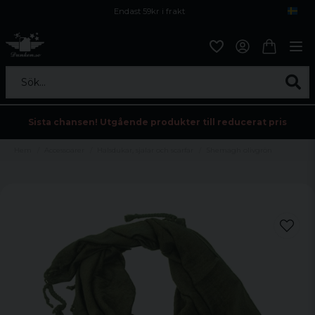
Endast 59kr i frakt
Fri frakt över 800 kr
Öppet köp i 30 dagar
Sök...
Sista chansen! Utgående produkter till reducerat pris
Hem
Accessoarer
Halsdukar, sjalar och scarfar
Shemagh olivgrön