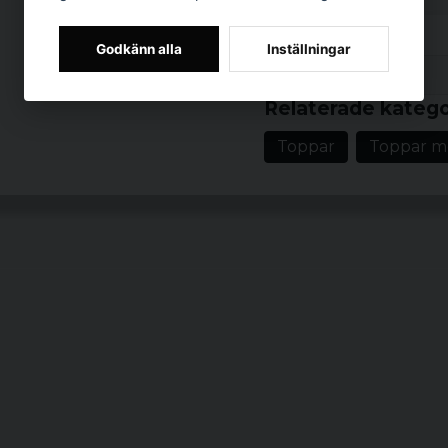
chic samtidigt.
Material: 100% b
Godkänn alla
Inställningar
Prishistorik
Passform: Oversi
Kön: Kvinnor
Relaterade katego
Toppar
Toppar m