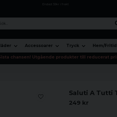
Endast 59kr i frakt
Fri frakt över 800 kr
Öppet köp i 30 dagar
...
läder
Accessoarer
Tryck
Hem/Fritid
Sista chansen! Utgående produkter till reducerat pri
Saluti A Tutti
249 kr