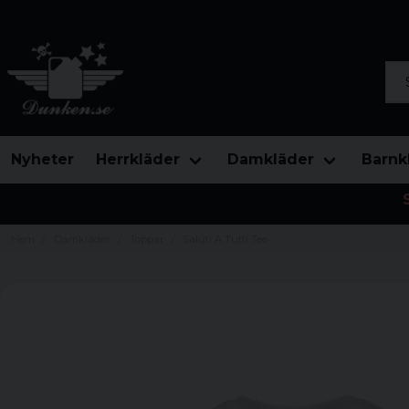
Sök
Nyheter
Herrkläder
Damkläder
Barnk
Hem
Damkläder
Toppar
Saluti A Tutti Tee