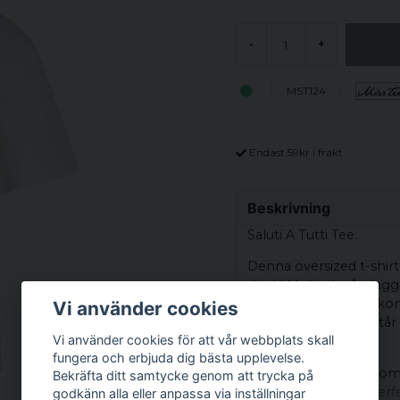
-
+
MST124
Endast 59kr i frakt
Beskrivning
Saluti A Tutti Tee.
Denna oversized t-shirt 
drink! Motivet på plagg
uppfriskande drink, ko
Vi använder cookies
handen och glaset står 
Vi använder cookies för att vår webbplats skall
av orange.
fungera och erbjuda dig bästa upplevelse.
Tillverkad av 100% bom
Bekräfta ditt samtycke genom att trycka på
stilfull. Den passar perf
godkänn alla eller anpassa via inställningar