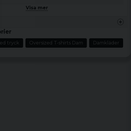
Visa mer
omull, 200 gsm
ze
rier
ed tryck
Oversized T-shirts Dam
Damkläder