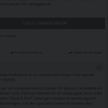
l och bekväm för vardagsbruk.
LÄGG I VARUKORGEN
ilor Apparel
Fri frakt över 800 kr
Öppet köp i 30 dagar
mössa med patch är en ribbstickad mössa med uppvikt
 framtill.
ger en rockig känsla och passar för dig som vill addera en
treetwear-look. Patchen framtill har en rektangulär form med
xten "Rock & Roll", vilket ger mössan en personlig och
bbstickningen och den uppvikta kanten förstärker den