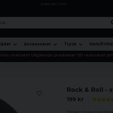
Endast 59kr i frakt
Fri frakt över 800 kr
Öppet köp i 30 dagar
...
läder
Accessoarer
Tryck
Hem/Fritid
Sista chansen! Utgående produkter till reducerat pri
Rock & Roll -
199 kr
Stickad mössa med ribbad