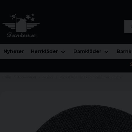
Sök
Nyheter
Herrkläder
Damkläder
Barnk
Hem
Accessoarer
Mössor
Rock & Roll - stickad mössa med patch