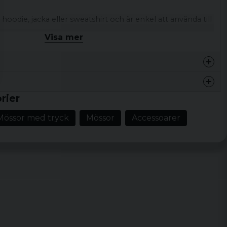
 hoodie, jacka eller sweatshirt och är enkel att använda till
 kyligare dagar när du vill ha en bekväm accessoar med
Visa mer
kad mössa
Ribbstickad struktur, uppvikt kant, patch framtill
sign och text
rier
 stil
 tyg: 100% akryl, Thinsulate: 65% polypropen 35%
Mössor med tryck
Mössor
Accessoarer
 100% polyester