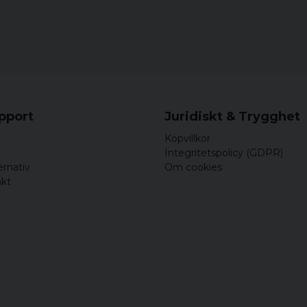
upport
Juridiskt & Trygghet
Köpvillkor
Integritetspolicy (GDPR)
ernativ
Om cookies
akt