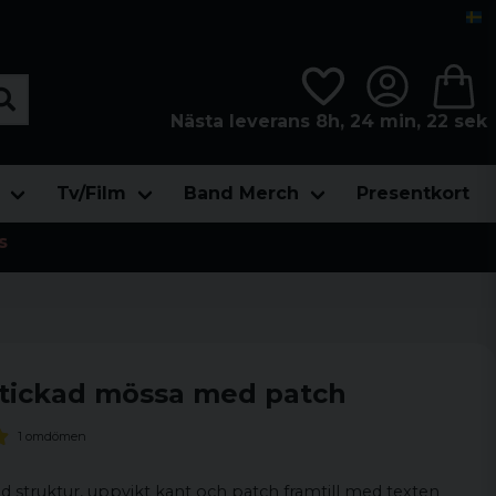
Nästa leverans 8h, 24 min, 22 sek
Tv/Film
Band Merch
Presentkort
s
 stickad mössa med patch
1 omdömen
 struktur, uppvikt kant och patch framtill med texten