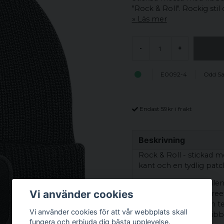
"Rock & Roll". Rockig sti
Läs mer
-
+
E0092-4
Odd Sa
Endast 59kr i frakt
Beskrivning
Rock & Roll - stickad 
kant och en tydlig patch
Den klassiska modellen 
Vi använder cookies
tydlig detalj till din s
sexkantig design och te
Vi använder cookies för att vår webbplats skall
uttrycksfull touch. Ri
fungera och erbjuda dig bästa upplevelse.