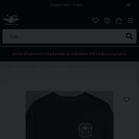
Endast 59kr i frakt
Fri frakt över 800 kr
Öppet köp i 30 dagar
Sök...
Sista chansen! Utgående produkter till reducerat pris
Hem
Barnkläder
T-shirts Barn
Rock N Roll Tee