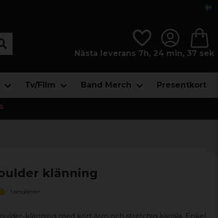
Nästa leverans 7h, 24 min, 36 sek
Tv/Film
Band Merch
Presentkort
s
oulder klänning
1 omdömen
oulder-klänning med kort ärm och stretchig känsla. Enkel