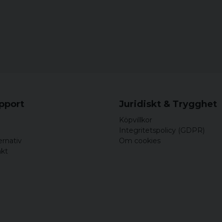
upport
Juridiskt & Trygghet
Köpvillkor
Integritetspolicy (GDPR)
ernativ
Om cookies
akt