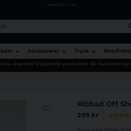
Endast 59kr i frakt
Fri frakt över 800 kr
Öppet köp i 30 dagar
...
läder
Accessoarer
Tryck
Hem/Fritid
Sista chansen! Utgående produkter till reducerat pri
Ribbad Off Sh
299 kr
Kroppsnära ribbad off sh