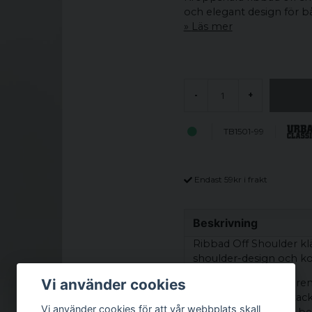
och elegant design för b
Läs mer
-
+
TB1501-99
Endast 59kr i frakt
Beskrivning
Ribbad Off Shoulder k
shoulder-design och ko
Vi använder cookies
Den ribbade strukturen 
en stretchig känsla tac
Vi använder cookies för att vår webbplats skall