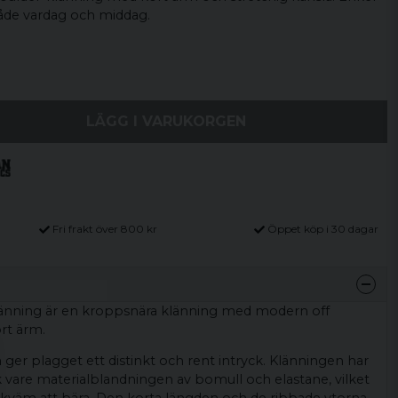
åde vardag och middag.
LÄGG I VARUKORGEN
Fri frakt över 800 kr
Öppet köp i 30 dagar
länning är en kroppsnära klänning med modern off
rt ärm.
ger plagget ett distinkt och rent intryck. Klänningen har
k vare materialblandningen av bomull och elastane, vilket