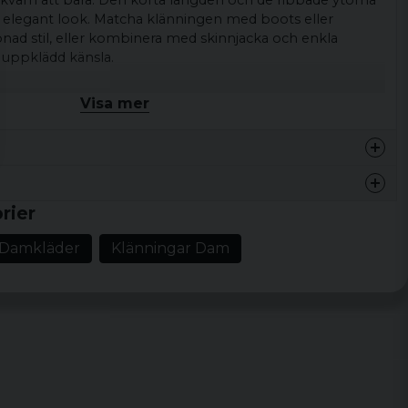
kväm att bära. Den korta längden och de ribbade ytorna
en elegant look. Matcha klänningen med boots eller
nad stil, eller kombinera med skinnjacka och enkla
 uppklädd känsla.
 och middag.
Visa mer
ning
Ribbade ytor, off shoulder-design, kort ärm,
orm, kort längd
, modern, elegant
rier
ull, 3% elastane
underbart material !
Damkläder
Klänningar Dam