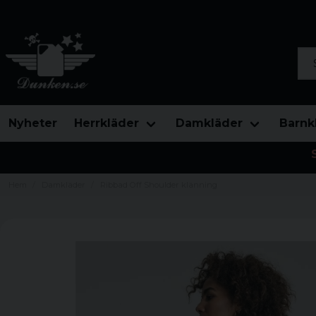
Sök
Nyheter
Herrkläder
Damkläder
Barnk
Hem
Damkläder
Ribbad Off Shoulder klänning