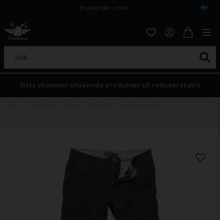
Endast 59kr i frakt
Fri frakt över 800 kr
Öppet köp i 30 dagar
Sök...
Sista chansen! Utgående produkter till reducerat pris
Hem
Herrkläder
Byxor
Reydon BDU premium pants