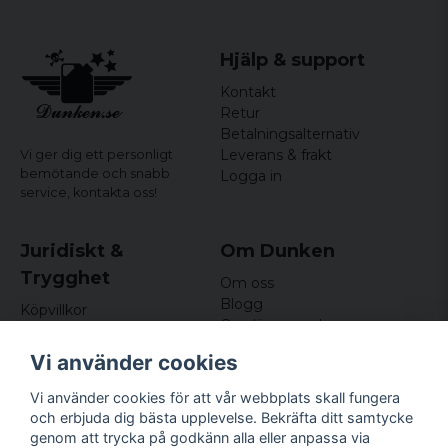
Hjälp & support
Kontakt
Retur
Betalningsalternativ
Leverans & frakt
Vi ger dig ett personligt
bemötande och snabb
Logga in
service,
kontakta oss!
Juridiskt &
Om Dunken
Trygghet
Om oss
Blogg
Köpvillkor
Omdömen och
Integritetspolicy (GDPR)
recensioner
Om cookies
Vi använder cookies
Nyhetsbrev
Kundklubb
Vi använder cookies för att vår webbplats skall fungera
och erbjuda dig bästa upplevelse. Bekräfta ditt samtycke
Företagsuppgifter
genom att trycka på godkänn alla eller anpassa via