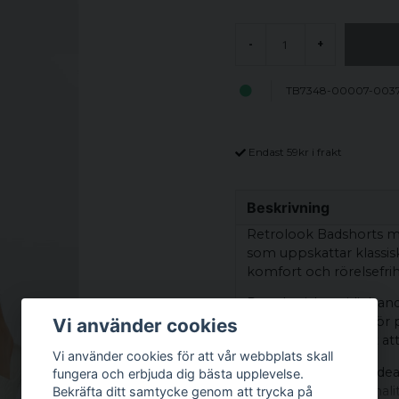
-
+
TB7348-00007-003
Endast 59kr i frakt
Beskrivning
Retrolook Badshorts med
som uppskattar klassis
komfort och rörelsefrih
Det elastiska midjeband
perfekt passform. För p
Vi använder cookies
vilket gör det enkelt a
Vi använder cookies för att vår webbplats skall
Dessa badshorts är idea
fungera och erbjuda dig bästa upplevelse.
och förenar funktionali
Bekräfta ditt samtycke genom att trycka på