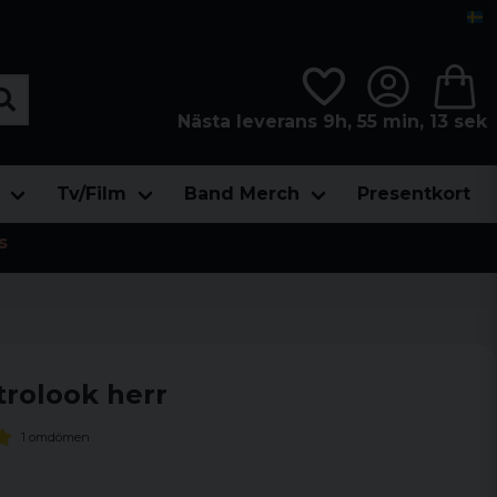
Nästa leverans 9h, 55 min, 12 sek
Tv/Film
Band Merch
Presentkort
s
trolook herr
1 omdömen