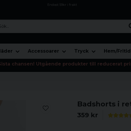
Endast 59kr i frakt
Fri frakt över 800 kr
Öppet köp i 30 dagar
...
läder
Accessoarer
Tryck
Hem/Fritid
Sista chansen! Utgående produkter till reducerat pri
Badshorts i re
359 kr