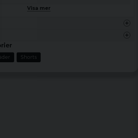
Visa mer
ylon
 fit
med dragsnodd
rier
ickor och en bakficka
äder
Shorts