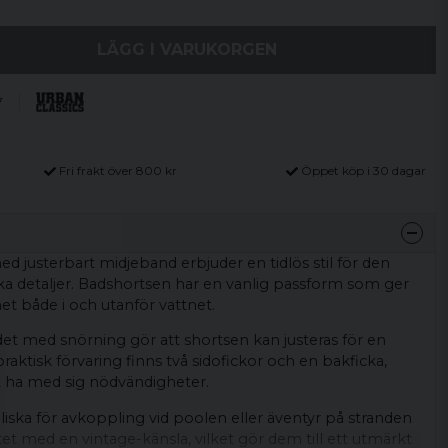
LÄGG I VARUKORGEN
7
Fri frakt över 800 kr
Öppet köp i 30 dagar
 justerbart midjeband erbjuder en tidlös stil för den
ka detaljer. Badshortsen har en vanlig passform som ger
et både i och utanför vattnet.
et med snörning gör att shortsen kan justeras för en
raktisk förvaring finns två sidofickor och en bakficka,
tt ha med sig nödvändigheter.
liska för avkoppling vid poolen eller äventyr på stranden
tet med en vintage-känsla, vilket gör dem till ett utmärkt