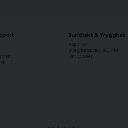
upport
Juridiskt & Trygghet
Köpvillkor
Integritetspolicy (GDPR)
ernativ
Om cookies
akt
Powered by Nyehandel AB