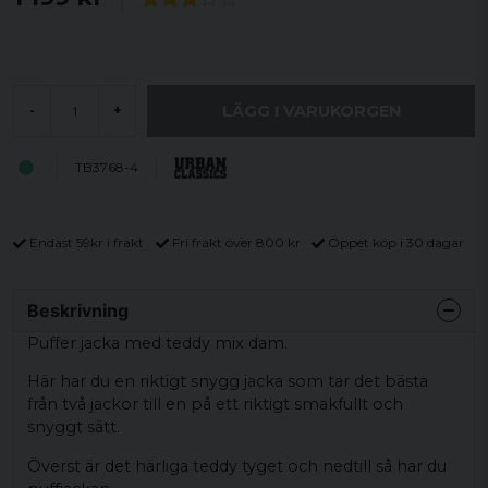
LÄGG I VARUKORGEN
-
+
TB3768-4
Endast 59kr i frakt
Fri frakt över 800 kr
Öppet köp i 30 dagar
Beskrivning
Puffer jacka med teddy mix dam.
Här har du en riktigt snygg jacka som tar det bästa
från två jackor till en på ett riktigt smakfullt och
snyggt sätt.
Överst är det härliga teddy tyget och nedtill så har du