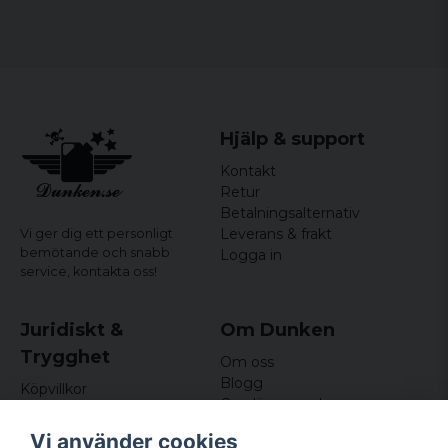
L
65,5
72 cm
71,6 cm
cm
XL
68 cm
74 cm
72,4 cm
XXL
72 cm
75 cm
73,4 cm
Hjälp & support
3XL
76 cm
76 cm
74,3 cm
Kontakt
Retur
4XL
80 cm
77 cm
75,3 cm
Betalningsalternativ
Leverans & frakt
Vi ger dig ett personligt
5XL
84 cm
78 cm
76,2 cm
bemötande och snabb
Logga in
service,
kontakta oss!
Juridiskt &
Om Dunken
Trygghet
Om oss
Blogg
Köpvillkor
Omdömen och
Integritetspolicy (GDPR)
recensioner
Om cookies
Vi använder cookies
Nyhetsbrev