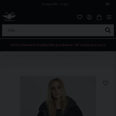
Endast 59kr i frakt
Fri frakt över 800 kr
Öppet köp i 30 dagar
Sök...
Sista chansen! Utgående produkter till reducerat pris
Hem
Damkläder
Jackor Dam
Puffer jacka med teddy mix dam