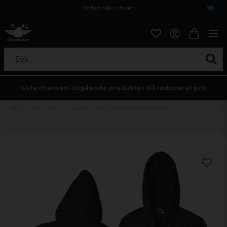
Endast 59kr i frakt
Fri frakt över 800 kr
Öppet köp i 30 dagar
Sök...
Sista chansen! Utgående produkter till reducerat pris
Hem
Herrkläder
Hoodies
Pretty Poisons Zipped Hoodie