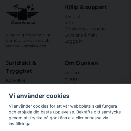
Hjälp & support
Kontakt
Retur
Betalningsalternativ
Leverans & frakt
Vi ger dig ett personligt
bemötande och snabb
Logga in
service,
kontakta oss!
Juridiskt &
Om Dunken
Trygghet
Om oss
Blogg
Köpvillkor
Omdömen och
Integritetspolicy (GDPR)
recensioner
Om cookies
Vi använder cookies
Nyhetsbrev
Kundklubb
Vi använder cookies för att vår webbplats skall fungera
och erbjuda dig bästa upplevelse. Bekräfta ditt samtycke
Företagsuppgifter
genom att trycka på godkänn alla eller anpassa via
Odd Sailor AB
inställningar
Hamnplan 8, 29495