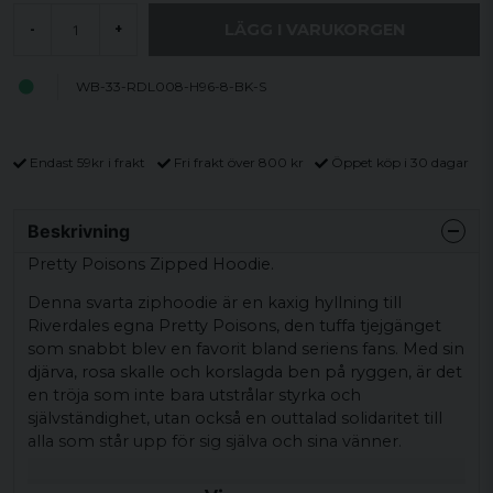
LÄGG I VARUKORGEN
-
+
WB-33-RDL008-H96-8-BK-S
Endast 59kr i frakt
Fri frakt över 800 kr
Öppet köp i 30 dagar
Beskrivning
Pretty Poisons Zipped Hoodie.
Denna svarta ziphoodie är en kaxig hyllning till
Riverdales egna Pretty Poisons, den tuffa tjejgänget
som snabbt blev en favorit bland seriens fans. Med sin
djärva, rosa skalle och korslagda ben på ryggen, är det
en tröja som inte bara utstrålar styrka och
självständighet, utan också en outtalad solidaritet till
alla som står upp för sig själva och sina vänner.
Att dra på sig denna hoodie är som att ta på sig en