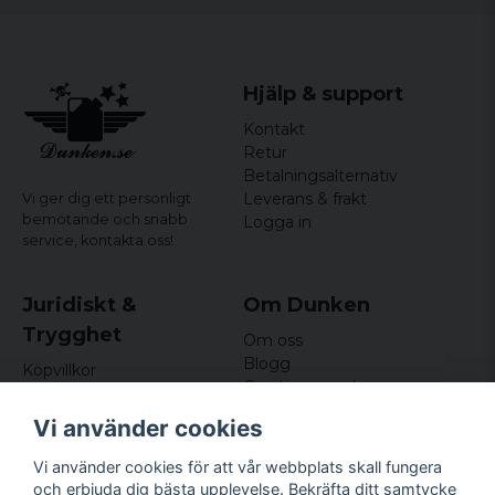
Hjälp & support
Kontakt
Retur
Betalningsalternativ
Leverans & frakt
Vi ger dig ett personligt
bemötande och snabb
Logga in
service,
kontakta oss!
Juridiskt &
Om Dunken
Trygghet
Om oss
Blogg
Köpvillkor
Omdömen och
Integritetspolicy (GDPR)
recensioner
Om cookies
Vi använder cookies
Nyhetsbrev
Kundklubb
Vi använder cookies för att vår webbplats skall fungera
och erbjuda dig bästa upplevelse. Bekräfta ditt samtycke