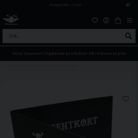
Endast 59kr i frakt
Fri frakt över 800 kr
Öppet köp i 30 dagar
Sök...
Sista chansen! Utgående produkter till reducerat pris
Hem
Presentkort
Dunken.se Presentkort