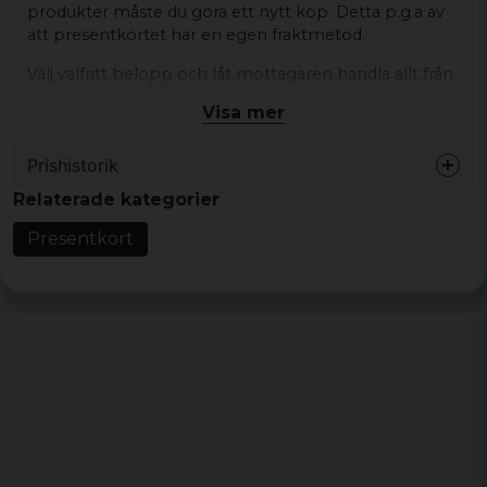
produkter måste du göra ett nytt köp. Detta p.g.a av
att presentkortet har en egen fraktmetod.
Välj valfritt belopp och låt mottagaren handla allt från
vårt breda sortiment inom hårdrock, streetwear, army
Visa mer
och roliga T-shirts. Presentkortet är giltigt i två år,
vilket ger gott om tid att hitta det perfekta plagget.
Prishistorik
Specifikationer:
Relaterade kategorier
Giltighetstid: 2 år
Presentkort
Kan användas på hela sortimentet