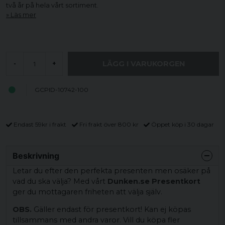
två år på hela vårt sortiment.
Läs mer
LÄGG I VARUKORGEN
-
+
GCPID-10742-100
Endast 59kr i frakt
Fri frakt över 800 kr
Öppet köp i 30 dagar
Beskrivning
Letar du efter den perfekta presenten men osäker på
vad du ska välja? Med vårt
Dunken.se Presentkort
ger du mottagaren friheten att välja själv.
OBS.
Gäller endast för presentkort! Kan ej köpas
tillsammans med andra varor. Vill du köpa fler